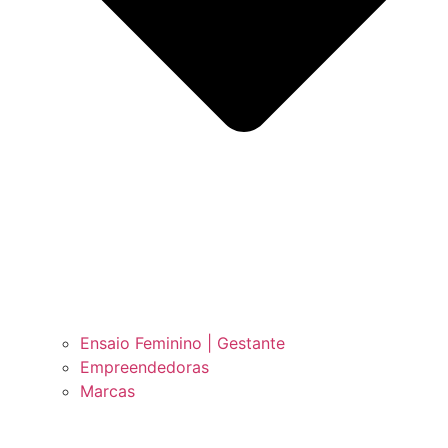
Ensaio Feminino | Gestante
Empreendedoras
Marcas