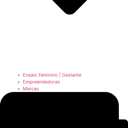
Ensaio Feminino | Gestante
Empreendedoras
Marcas