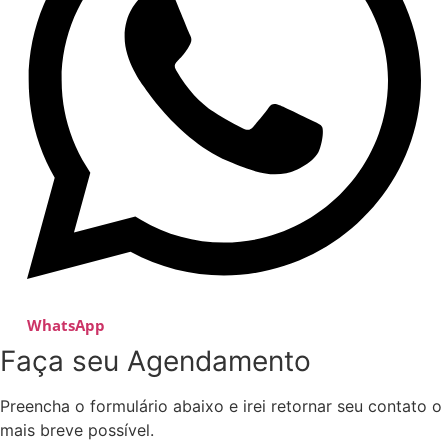
WhatsApp
Faça seu Agendamento
Preencha o formulário abaixo e irei retornar seu contato o
mais breve possível.