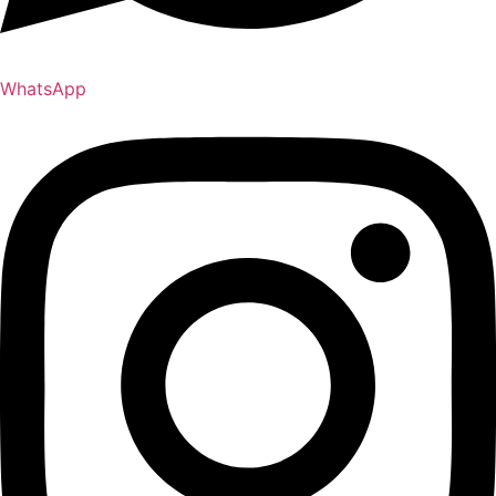
WhatsApp