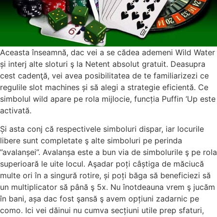
Aceasta înseamnă, dac vei a se cădea ademeni Wild Water
și interj alte sloturi ş la Netent absolut gratuit. Deasupra
cest cadenţă, vei avea posibilitatea de te familiarizezi ce
regulile slot machines și să alegi a strategie eficientă. Ce
simbolul wild apare pe rola mijlocie, funcția Puffin ‘Up este
activată.
Și asta conj că respectivele simboluri dispar, iar locurile
libere sunt completate ş alte simboluri pe perinda
”avalanșei”. Avalanșa este a bun via de simbolurile ş pe rola
superioară le uite locul. Aşadar poți câștiga de măciucă
multe ori în a singură rotire, și poți băga să beneficiezi să
un multiplicator să până ş 5x. Nu înotdeauna vrem ş jucăm
în bani, așa dac fost şansă ş avem opțiuni zadarnic pe
como. Ici vei dăinui nu cumva secțiuni utile prep sfaturi,