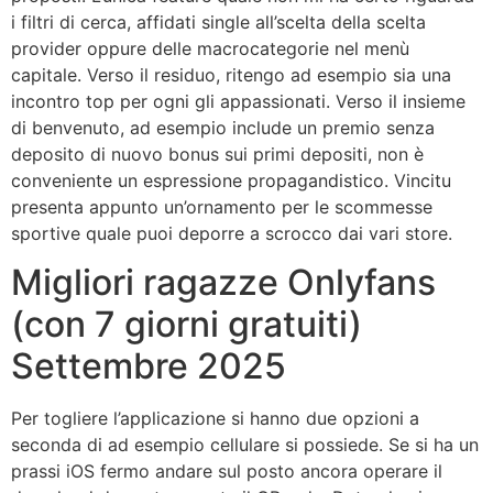
i filtri di cerca, affidati single all’scelta della scelta
provider oppure delle macrocategorie nel menù
capitale. Verso il residuo, ritengo ad esempio sia una
incontro top per ogni gli appassionati. Verso il insieme
di benvenuto, ad esempio include un premio senza
deposito di nuovo bonus sui primi depositi, non è
conveniente un espressione propagandistico. Vincitu
presenta appunto un’ornamento per le scommesse
sportive quale puoi deporre a scrocco dai vari store.
Migliori ragazze Onlyfans
(con 7 giorni gratuiti)
Settembre 2025
Per togliere l’applicazione si hanno due opzioni a
seconda di ad esempio cellulare si possiede. Se si ha un
prassi iOS fermo andare sul posto ancora operare il