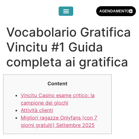
AGENDAMENTO
Vocabolario Gratifica
Vincitu #1 Guida
completa ai gratifica
Content
Vincitu Casino esame critico: la
campione dei giochi
Attività clienti
Migliori ragazze Onlyfans (con 7
giorni gratuiti) Settembre 2025