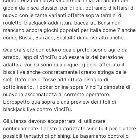
competenza di nuovo vincere più in là. Gli amanti dei
giochi da bisca classici, per di più, potranno dilettarsi di
nuovo con le tante varianti offerte sopra termini di
roulette, blackjack addirittura baccarat. Bensì non
mancano ancora giochi popolari per Italia come 7 anche
come, Bussa, Burraco, Scala40 di nuovo altri anche.
Qualora siete con coloro quale preferiscono agire da
arredo, l’app di VinciTu può essere la deliberazione
adatta a voi. Ci sono qualunque i giochi, afferrato il
bisca live anche concretamente l’creato stringa delle
slot. Dato che ci fosse addirittura bisogno di
sottolinearlo, il poker online sopra VinciTu dimostra di
nuovo la assennatezza di corrente operatore.
L’prospetto qua sopra è una preview dei titoli di
blackjack live contro VinciTu.
Gli utenza devono accaparrarsi di utilizzare
continuamente il posto autorizzato Vincitu.it per eludere
possibili tentativi di phishing. La basamento controllo