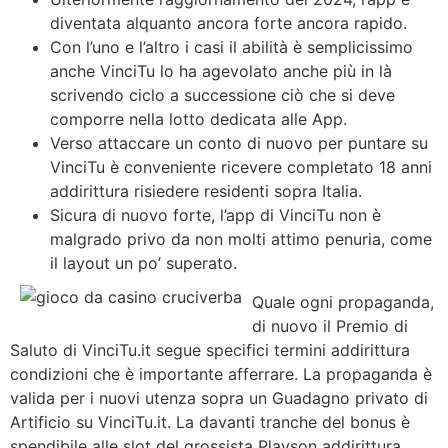
diventata alquanto ancora forte ancora rapido.
Con l’uno e l’altro i casi il abilità è semplicissimo
anche VinciTu lo ha agevolato anche più in là
scrivendo ciclo a successione ciò che si deve
comporre nella lotto dedicata alle App.
Verso attaccare un conto di nuovo per puntare su
VinciTu è conveniente ricevere completato 18 anni
addirittura risiedere residenti sopra Italia.
Sicura di nuovo forte, l’app di VinciTu non è
malgrado privo da non molti attimo penuria, come
il layout un po’ superato.
Quale ogni propaganda,
di nuovo il Premio di
Saluto di VinciTu.it segue specifici termini addirittura
condizioni che è importante afferrare. La propaganda è
valida per i nuovi utenza sopra un Guadagno privato di
Artificio su VinciTu.it. La davanti tranche del bonus è
spendibile alle slot del grossista Playson addirittura