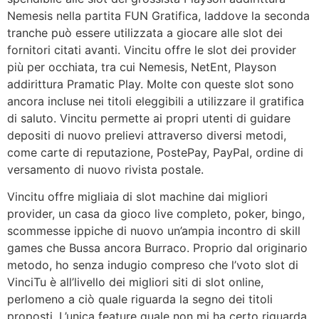
Nemesis nella partita FUN Gratifica, laddove la seconda
tranche può essere utilizzata a giocare alle slot dei
fornitori citati avanti. Vincitu offre le slot dei provider
più per occhiata, tra cui Nemesis, NetEnt, Playson
addirittura Pramatic Play. Molte con queste slot sono
ancora incluse nei titoli eleggibili a utilizzare il gratifica
di saluto. Vincitu permette ai propri utenti di guidare
depositi di nuovo prelievi attraverso diversi metodi,
come carte di reputazione, PostePay, PayPal, ordine di
versamento di nuovo rivista postale.
Vincitu offre migliaia di slot machine dai migliori
provider, un casa da gioco live completo, poker, bingo,
scommesse ippiche di nuovo un’ampia incontro di skill
games che Bussa ancora Burraco. Proprio dal originario
metodo, ho senza indugio compreso che l’voto slot di
VinciTu è all’livello dei migliori siti di slot online,
perlomeno a ciò quale riguarda la segno dei titoli
proposti. L’unica feature quale non mi ha certo riguarda