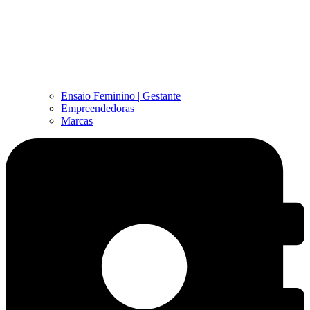
Ensaio Feminino | Gestante
Empreendedoras
Marcas