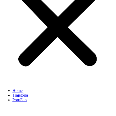
Home
Trajetória
Portfólio