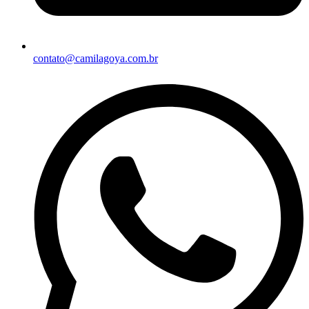
contato@camilagoya.com.br