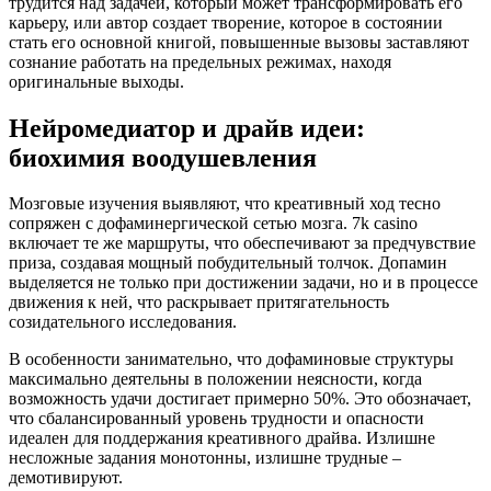
трудится над задачей, который может трансформировать его
карьеру, или автор создает творение, которое в состоянии
стать его основной книгой, повышенные вызовы заставляют
сознание работать на предельных режимах, находя
оригинальные выходы.
Нейромедиатор и драйв идеи:
биохимия воодушевления
Мозговые изучения выявляют, что креативный ход тесно
сопряжен с дофаминергической сетью мозга. 7k casino
включает те же маршруты, что обеспечивают за предчувствие
приза, создавая мощный побудительный толчок. Допамин
выделяется не только при достижении задачи, но и в процессе
движения к ней, что раскрывает притягательность
созидательного исследования.
В особенности занимательно, что дофаминовые структуры
максимально деятельны в положении неясности, когда
возможность удачи достигает примерно 50%. Это обозначает,
что сбалансированный уровень трудности и опасности
идеален для поддержания креативного драйва. Излишне
несложные задания монотонны, излишне трудные –
демотивируют.