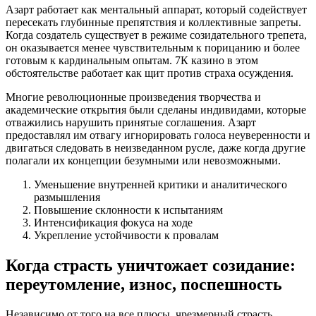
Азарт работает как ментальный аппарат, который содействует
пересекать глубинные препятствия и коллективные запреты.
Когда создатель существует в режиме созидательного трепета,
он оказывается менее чувствительным к порицанию и более
готовым к кардинальным опытам. 7К казино в этом
обстоятельстве работает как щит против страха осуждения.
Многие революционные произведения творчества и
академические открытия были сделаны индивидами, которые
отважились нарушить принятые соглашения. Азарт
предоставлял им отвагу игнорировать голоса неуверенности и
двигаться следовать в неизведанном русле, даже когда другие
полагали их концепции безумными или невозможными.
Уменьшение внутренней критики и аналитического
размышления
Повышение склонности к испытаниям
Интенсификация фокуса на ходе
Укрепление устойчивости к провалам
Когда страсть уничтожает созидание:
переутомление, износ, поспешность
Независимо от того на все плюсы, чрезмерный страсть