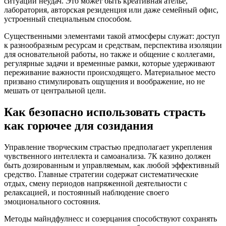
ситуации неудач. Это может быть креативная ателье,
лаборатория, авторская резиденция или даже семейный офис,
устроенный специальным способом.
Существенными элементами такой атмосферы служат: доступ
к разнообразным ресурсам и средствам, перспектива изоляции
для основательной работы, но также и общение с коллегами,
регулярные задачи и временные рамки, которые удерживают
переживание важности происходящего. Материальное место
призвано стимулировать ощущения и воображение, но не
мешать от центральной цели.
Как безопасно использовать страсть
как горючее для созидания
Управление творческим страстью предполагает укрепления
чувственного интеллекта и самоанализа. 7К казино должен
быть дозированным и управляемым, как любой эффективный
средство. Главные стратегии содержат систематические
отдых, смену периодов напряженной деятельности с
релаксацией, и постоянный наблюдение своего
эмоционального состояния.
Методы майндфулнесс и созерцания способствуют сохранять