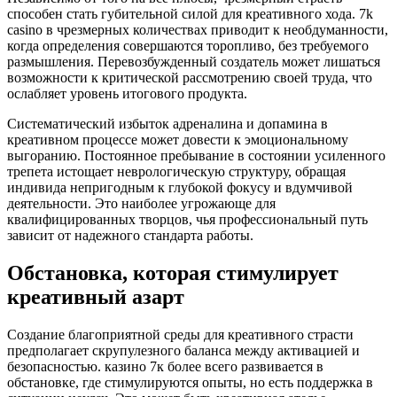
способен стать губительной силой для креативного хода. 7k
casino в чрезмерных количествах приводит к необдуманности,
когда определения совершаются торопливо, без требуемого
размышления. Перевозбужденный создатель может лишаться
возможности к критической рассмотрению своей труда, что
ослабляет уровень итогового продукта.
Систематический избыток адреналина и допамина в
креативном процессе может довести к эмоциональному
выгоранию. Постоянное пребывание в состоянии усиленного
трепета истощает неврологическую структуру, обращая
индивида непригодным к глубокой фокусу и вдумчивой
деятельности. Это наиболее угрожающе для
квалифицированных творцов, чья профессиональный путь
зависит от надежного стандарта работы.
Обстановка, которая стимулирует
креативный азарт
Создание благоприятной среды для креативного страсти
предполагает скрупулезного баланса между активацией и
безопасностью. казино 7к более всего развивается в
обстановке, где стимулируются опыты, но есть поддержка в