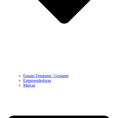
Ensaio Feminino | Gestante
Empreendedoras
Marcas