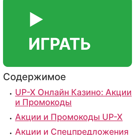
▶️
ИГРАТЬ
Содержимое
UP-X Онлайн Казино: Акции
и Промокоды
Акции и Промокоды UP-X
Акции и Спецпредложения