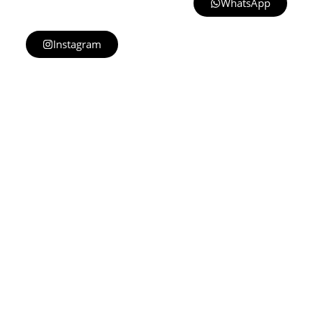
WhatsApp
Instagram