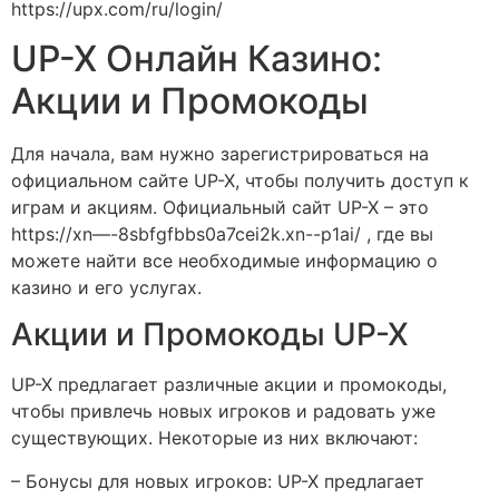
https://upx.com/ru/login/
UP-X Онлайн Казино:
Акции и Промокоды
Для начала, вам нужно зарегистрироваться на
официальном сайте UP-X, чтобы получить доступ к
играм и акциям. Официальный сайт UP-X – это
https://xn—-8sbfgfbbs0a7cei2k.xn--p1ai/ , где вы
можете найти все необходимые информацию о
казино и его услугах.
Акции и Промокоды UP-X
UP-X предлагает различные акции и промокоды,
чтобы привлечь новых игроков и радовать уже
существующих. Некоторые из них включают:
– Бонусы для новых игроков: UP-X предлагает