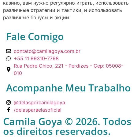
казино, вам нужно регулярно играть, использовать
различные стратегии и тактики, и использовать
различные бонусы и акции.
Fale Comigo
contato@camilagoya.com.br
+55 11 99310-7798
Rua Padre Chico, 221 - Perdizes - Cep: 05008-
010
Acompanhe Meu Trabalho
@delasporcamilagoya
/delasparaelasoficial
Camila Goya © 2026. Todos
os direitos reservados.