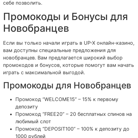
себе позволить.
Промокоды и Бонусы для
Новобранцев
Если вы только начали играть в UP-X онлайн-казино,
вам доступны специальные предложения для
новобранцев. Вам предлагается широкий выбор
промокодов и бонусов, которые помогут вам начать
играть с максимальной выгодой.
Промокоды для Новобранцев
Промокод “WELCOME15” – 15% к первому
депозиту
Промокод “FREE20” – 20 бесплатных спинов на
любимый слот
Промокод “DEPOSIT100” – 100% к депозиту до
1000 рублей