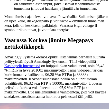
on säihkyvät laserlamput, jotka lisäävät tapahtumamaista
tunnelmaa ja luovat hauskan ja jännittävän tunnelman.
Monet ihmiset ajattelevat voittavaa Powerballia. Sulkemisen jälkeen
on upea kello, diskogolfpallo ja voit tacoa – omituisen tunnelman
kera, jolla on keskitason palkintoja. Vaarassa High voltage II
symbolit rikkoutuvat, ja voit tilata energiaa.
Vaarassa Korkea jännite Megapays
nettikolikkopeli
Amazingly Systems -demoLopuksi, listaltamme parhaista suurista
pelityyleistä löydät Amazingly Systemsin. Tällä videopelillä
Kasinopelit Internetissä
on huippuluokan volatiliteetti, noin 96,48
%:n RTP ja hyvä 20160x maksimivoitto. Tämä videopeli tarjoaa
korkeimman volatiliteetin, 96,28 %:n RTP:n ja 88888x
maksimivoiton. Kokonaisuudessaan pelillä on huippuluokan
volatiliteetti, 96,32 %:n RTP ja 50000x maksimivoitto. Uudessa
pelissä on korkea volatiliteetti, noin 95,9 %:n RTP ja x:n
maksimivoitto. Lue mielenkiintoisia vaihtoehtoja, joita voit käyttää
saadaksesi ansaitsemaansa huomiota pelatessasi tätä peliä.