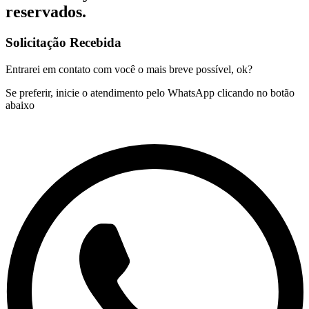
reservados.
Solicitação Recebida
Entrarei em contato com você o mais breve possível, ok?
Se preferir, inicie o atendimento pelo WhatsApp clicando no botão
abaixo