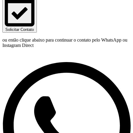
Solicitar Contato
ou então clique abaixo para continuar o contato pelo WhatsApp ou
Instagram Direct