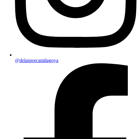
@delasporcamilagoya