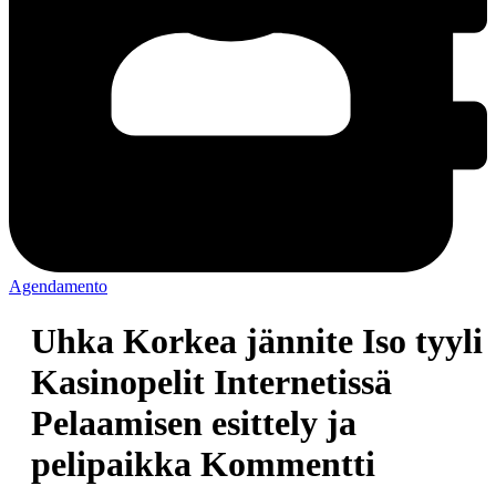
Agendamento
Uhka Korkea jännite Iso tyyli
Kasinopelit Internetissä
Pelaamisen esittely ja
pelipaikka Kommentti