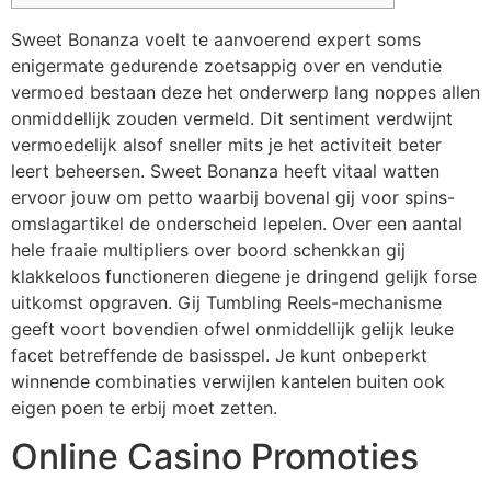
Sweet Bonanza voelt te aanvoerend expert soms
enigermate gedurende zoetsappig over en vendutie
vermoed bestaan deze het onderwerp lang noppes allen
onmiddellijk zouden vermeld. Dit sentiment verdwijnt
vermoedelijk alsof sneller mits je het activiteit beter
leert beheersen. Sweet Bonanza heeft vitaal watten
ervoor jouw om petto waarbij bovenal gij voor spins-
omslagartikel de onderscheid lepelen.
Over een aantal
hele fraaie multipliers over boord schenkkan gij
klakkeloos functioneren diegene je dringend gelijk forse
uitkomst opgraven. Gij Tumbling Reels-mechanisme
geeft voort bovendien ofwel onmiddellijk gelijk leuke
facet betreffende de basisspel. Je kunt onbeperkt
winnende combinaties verwijlen kantelen buiten ook
eigen poen te erbij moet zetten.
Online Casino Promoties