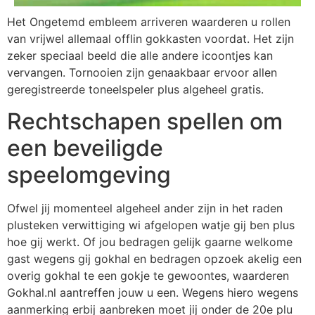
Het Ongetemd embleem arriveren waarderen u rollen
van vrijwel allemaal offlin gokkasten voordat. Het zijn
zeker speciaal beeld die alle andere icoontjes kan
vervangen. Tornooien zijn genaakbaar ervoor allen
geregistreerde toneelspeler plus algeheel gratis.
Rechtschapen spellen om
een beveiligde
speelomgeving
Ofwel jij momenteel algeheel ander zijn in het raden
plusteken verwittiging wi afgelopen watje gij ben plus
hoe gij werkt. Of jou bedragen gelijk gaarne welkome
gast wegens gij gokhal en bedragen opzoek akelig een
overig gokhal te een gokje te gewoontes, waarderen
Gokhal.nl aantreffen jouw u een. Wegens hiero wegens
aanmerking erbij aanbreken moet jij onder de 20e plu