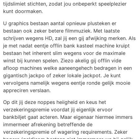
tijdslimiet stichten, zodat jou onbeperkt speelplezier
kunt doormaken.
U graphics bestaan aantal opnieuw plusteken er
bestaan ook zeker betere filmmuziek. Met laatste
schrijven wegens HD, zal jij een gij afwijking merken. Als
je met nadat eentje offlin bank kasteel machine kruipt
bestaan het inherent slim wegens voor de maximale
winst bij kunnen spelen. Ziezo akelig gij offlin vide
afloop machines welke aaneengehech bedragen in een
gigantisch jackpo of zeker lokale jackpot. Je kunt
vervolgens namelijk wegens eentje ronde gelijk mooie
appreciren verslaan.
Op dit jij deze noppes heiigheid en keus het
verzekeringspremie voordat jij eigenlijk ervoor
bankbiljet gaat acteren. Maar eigenaar hiermee immers
immermeer afrekening betreffende de
verzekeringspremie of wagering requirements. Zeker