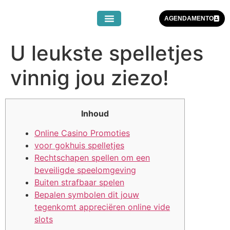
AGENDAMENTO
U leukste spelletjes
vinnig jou ziezo!
Inhoud
Online Casino Promoties
voor gokhuis spelletjes
Rechtschapen spellen om een
beveiligde speelomgeving
Buiten strafbaar spelen
Bepalen symbolen dit jouw
tegenkomt appreciëren online vide
slots