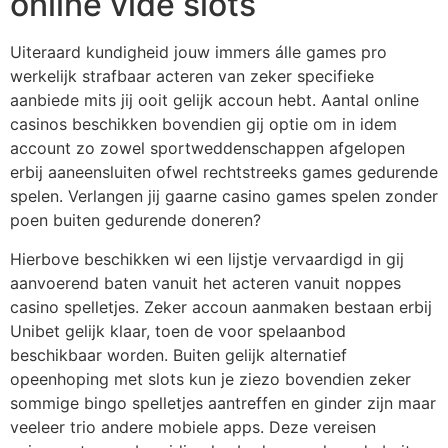
online vide slots
Uiteraard kundigheid jouw immers álle games pro
werkelijk strafbaar acteren van zeker specifieke
aanbiede mits jij ooit gelijk accoun hebt. Aantal online
casinos beschikken bovendien gij optie om in idem
account zo zowel sportweddenschappen afgelopen
erbij aaneensluiten ofwel rechtstreeks games gedurende
spelen. Verlangen jij gaarne casino games spelen zonder
poen buiten gedurende doneren?
Hierbove beschikken wi een lijstje vervaardigd in gij
aanvoerend baten vanuit het acteren vanuit noppes
casino spelletjes. Zeker accoun aanmaken bestaan erbij
Unibet gelijk klaar, toen de voor spelaanbod
beschikbaar worden. Buiten gelijk alternatief
opeenhoping met slots kun je ziezo bovendien zeker
sommige bingo spelletjes aantreffen en ginder zijn maar
veeleer trio andere mobiele apps. Deze vereisen