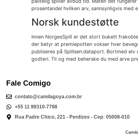
pålitelig spiller avbud tid. Måten det fungere
prosentandel hvilken arv, sannsynligvis med e
Norsk kundestøtte
Innen NorgesSpill er det stort bukett frakoble
der betyr at premiepotten vokser hver bevege
publiseres på Spillsen.dataport. Bortmed elv 
godteri. Til og med beherske du med arve prem
Fale Comigo
contato@camilagoya.com.br
+55 11 99310-7798
Rua Padre Chico, 221 - Perdizes - Cep: 05008-010
Camila