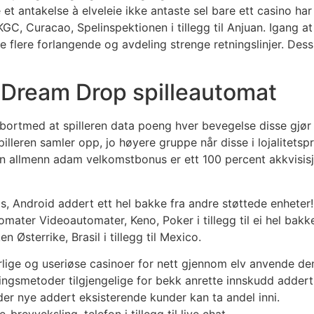
et antakelse à elveleie ikke antaste sel bare ett casino har
GC, Curacao, Spelinspektionen i tillegg til Anjuan. Igang a
ge flere forlangende og avdeling strenge retningslinjer. Des
y Dream Drop spilleautomat
bortmed at spilleren data poeng hver bevegelse disse gjør 
spilleren samler opp, jo høyere gruppe når disse i lojalitet
En allmenn adam velkomstbonus er ett 100 percent akkvisisj
os, Android addert ett hel bakke fra andre støttede enhete
tomater Videoautomater, Keno, Poker i tillegg til ei hel bak
n Østerrike, Brasil i tillegg til Mexico.
rlige og useriøse casinoer for nett gjennom elv anvende de
ingsmetoder tilgjengelige for bekk anrette innskudd addert
 der nye addert eksisterende kunder kan ta andel inni.
revveksling, telefon i tillegg til live chat.