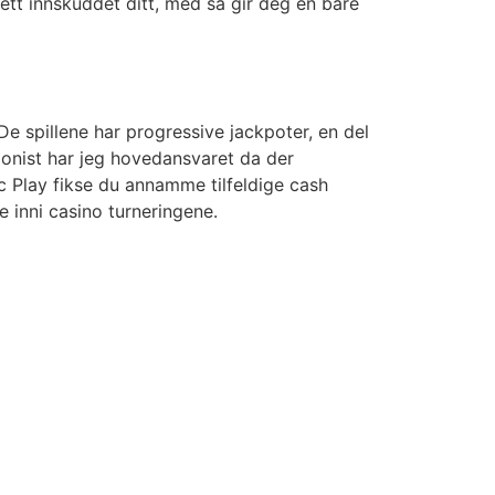
sett innskuddet ditt, med så gir deg en bare
 De spillene har progressive jackpoter, en del
onist har jeg hovedansvaret da der
c Play fikse du annamme tilfeldige cash
e inni casino turneringene.