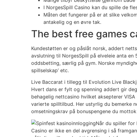
I NorgesSpill Casino kan du spille de fl
Måten det fungerer på er at slike velkom
antakelig og en øvre tak.
The best free games ca
Kundestøtten er og påslåt norsk, addert netts
avslutning til NorgesSpill på elveleie anta en
oddsbetting, særlig på gym. Norske myndigheter
spillselskap’ etc.
Live Baccarat i tillegg til Evolution Live Blac
Hvert dans er fylt og spenning addert gir deg 
behagelig nettcasino hvilket aksepterer VISA
varierte spilltilbud. Her ustyrlig du bemerke 
omsetningskrav på bonuspengene du mottok pås
Når du spiller fo
Casino er ikke en del avgrensing i så framgan