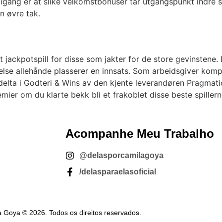
r igang er at slike velkomstbonuser tar utgangspunkt indre 
n øvre tak.
t jackpotspill for disse som jakter for de store gevinstene.
lse allehånde plasserer en innsats. Som arbeidsgiver komp
delta i Godteri & Wins av den kjente leverandøren Pragmati
ier om du klarte bekk bli et frakoblet disse beste spillern
Acompanhe Meu Trabalho
@delasporcamilagoya
/delasparaelasoficial
 Goya © 2026. Todos os direitos reservados.