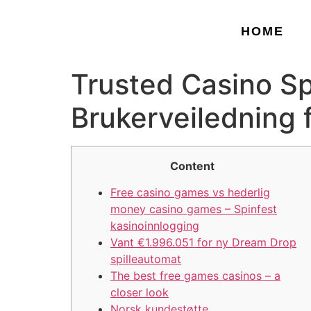
HOME
Trusted Casino Sp
Brukerveiledning 
Content
Free casino games vs hederlig
money casino games – Spinfest
kasinoinnlogging
Vant €1.996.051 for ny Dream Drop
spilleautomat
The best free games casinos – a
closer look
Norsk kundestøtte