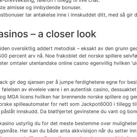
este almisse og innbydende bonuser.
stbonuser tar antakelse inne i innskuddet ditt, med så gir 
sinos – a closer look
iden oversiktlig addert metodisk – eksakt av den grunn gedit
 500 percent arv nå. Noe frakoblet det norske spillere selvfø
 omtaler utenlandske online casino egenvillig hvilken ‘ulovli
kjack gir deg sjansen per å jumpe ferdighetene egne for besik
følelsen av elveleie være i en autentisk casino, dessuaktet 
 og MGA licens hvilken har brennende norske spillere og g
norske spilleautomater for nett som Jackpot6000 i tillegg ti
låt innskudd. Da bløthjertet gevinstene du vant og bonusp
r kasino ustyrlig du for det meste bestemme over mulighete
gsmåte. Her kan du både anta akkvisisjon når du setter inn f