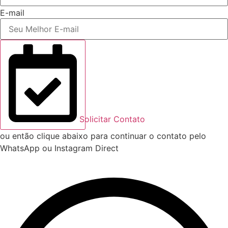
E-mail
Solicitar Contato
ou então clique abaixo para continuar o contato pelo
WhatsApp ou Instagram Direct