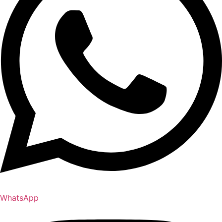
WhatsApp