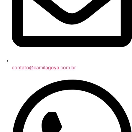
contato@camilagoya.com.br