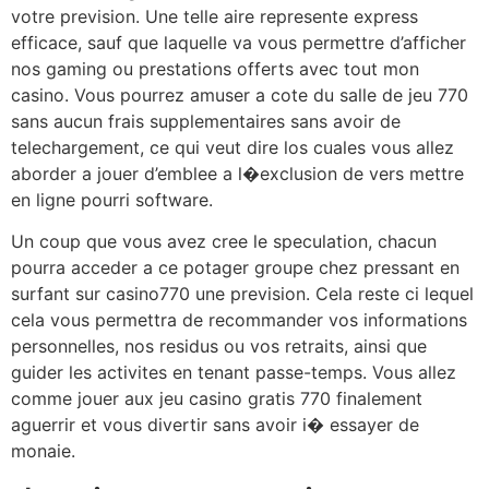
votre prevision. Une telle aire represente express
efficace, sauf que laquelle va vous permettre d’afficher
nos gaming ou prestations offerts avec tout mon
casino. Vous pourrez amuser a cote du salle de jeu 770
sans aucun frais supplementaires sans avoir de
telechargement, ce qui veut dire los cuales vous allez
aborder a jouer d’emblee a l�exclusion de vers mettre
en ligne pourri software.
Un coup que vous avez cree le speculation, chacun
pourra acceder a ce potager groupe chez pressant en
surfant sur casino770 une prevision. Cela reste ci lequel
cela vous permettra de recommander vos informations
personnelles, nos residus ou vos retraits, ainsi que
guider les activites en tenant passe-temps. Vous allez
comme jouer aux jeu casino gratis 770 finalement
aguerrir et vous divertir sans avoir i� essayer de
monaie.