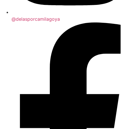
@delasporcamilagoya