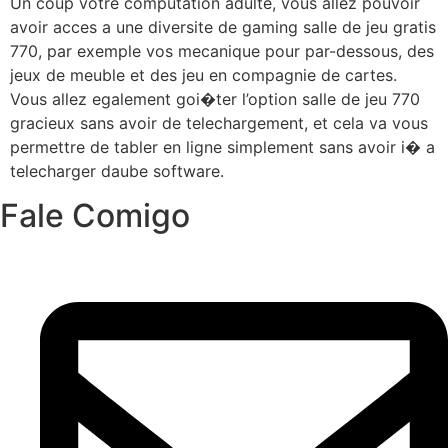
Un coup votre computation adulte, vous allez pouvoir
avoir acces a une diversite de gaming salle de jeu gratis
770, par exemple vos mecanique pour par-dessous, des
jeux de meuble et des jeu en compagnie de cartes.
Vous allez egalement goi�ter l’option salle de jeu 770
gracieux sans avoir de telechargement, et cela va vous
permettre de tabler en ligne simplement sans avoir i� a
telecharger daube software.
Fale Comigo