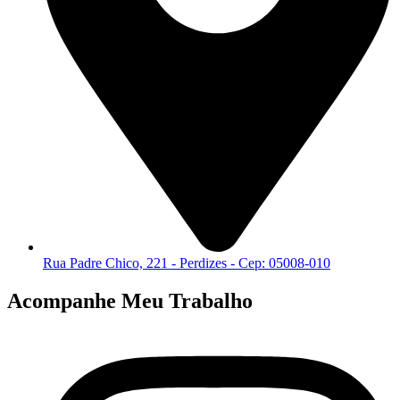
Rua Padre Chico, 221 - Perdizes - Cep: 05008-010
Acompanhe Meu Trabalho