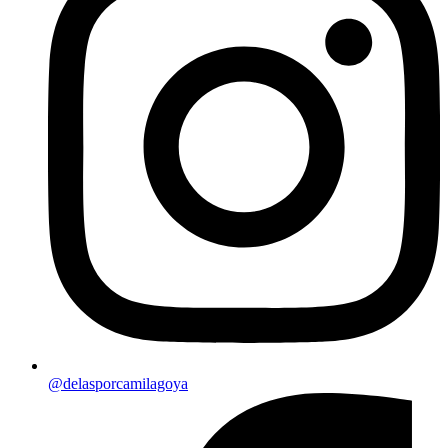
@delasporcamilagoya