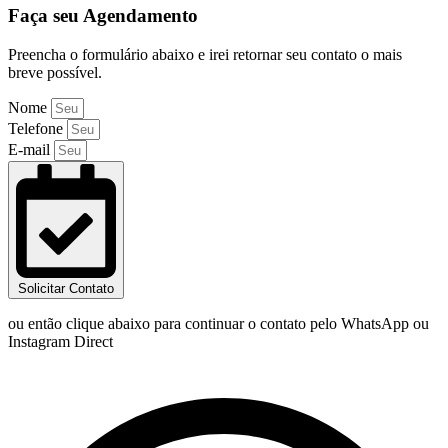
Faça seu Agendamento
Preencha o formulário abaixo e irei retornar seu contato o mais
breve possível.
Nome
Telefone
E-mail
Solicitar Contato
ou então clique abaixo para continuar o contato pelo WhatsApp ou
Instagram Direct