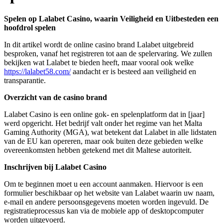
Spelen op Lalabet Casino, waarin Veiligheid en Uitbesteden een
hoofdrol spelen
In dit artikel wordt de online casino brand Lalabet uitgebreid
besproken, vanaf het registreren tot aan de spelervaring. We zullen
bekijken wat Lalabet te bieden heeft, maar vooral ook welke
https://lalabet58.com/
aandacht er is besteed aan veiligheid en
transparantie.
Overzicht van de casino brand
Lalabet Casino is een online gok- en spelenplatform dat in [jaar]
werd opgericht. Het bedrijf valt onder het regime van het Malta
Gaming Authority (MGA), wat betekent dat Lalabet in alle lidstaten
van de EU kan opereren, maar ook buiten deze gebieden welke
overeenkomsten hebben getekend met dit Maltese autoriteit.
Inschrijven bij Lalabet Casino
Om te beginnen moet u een account aanmaken. Hiervoor is een
formulier beschikbaar op het website van Lalabet waarin uw naam,
e-mail en andere persoonsgegevens moeten worden ingevuld. De
registratieprocessus kan via de mobiele app of desktopcomputer
worden uitgevoerd.