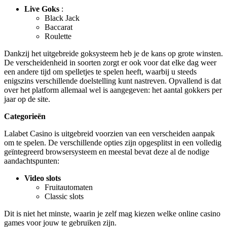
Live Goks
:
Black Jack
Baccarat
Roulette
Dankzij het uitgebreide goksysteem heb je de kans op grote winsten.
De verscheidenheid in soorten zorgt er ook voor dat elke dag weer
een andere tijd om spelletjes te spelen heeft, waarbij u steeds
enigszins verschillende doelstelling kunt nastreven. Opvallend is dat
over het platform allemaal wel is aangegeven: het aantal gokkers per
jaar op de site.
Categorieën
Lalabet Casino is uitgebreid voorzien van een verscheiden aanpak
om te spelen. De verschillende opties zijn opgesplitst in een volledig
geïntegreerd browsersysteem en meestal bevat deze al de nodige
aandachtspunten:
Video slots
Fruitautomaten
Classic slots
Dit is niet het minste, waarin je zelf mag kiezen welke online casino
games voor jouw te gebruiken zijn.