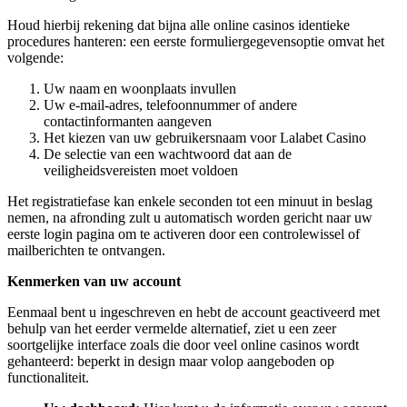
Houd hierbij rekening dat bijna alle online casinos identieke
procedures hanteren: een eerste formuliergegevensoptie omvat het
volgende:
Uw naam en woonplaats invullen
Uw e-mail-adres, telefoonnummer of andere
contactinformanten aangeven
Het kiezen van uw gebruikersnaam voor Lalabet Casino
De selectie van een wachtwoord dat aan de
veiligheidsvereisten moet voldoen
Het registratiefase kan enkele seconden tot een minuut in beslag
nemen, na afronding zult u automatisch worden gericht naar uw
eerste login pagina om te activeren door een controlewissel of
mailberichten te ontvangen.
Kenmerken van uw account
Eenmaal bent u ingeschreven en hebt de account geactiveerd met
behulp van het eerder vermelde alternatief, ziet u een zeer
soortgelijke interface zoals die door veel online casinos wordt
gehanteerd: beperkt in design maar volop aangeboden op
functionaliteit.