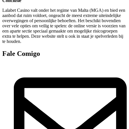
Conclusie
Lalabet Casino valt onder het regime van Malta (MGA) en bied een
aanbod dat ruim voldoet, ongeacht de meest extreme uiteindelijke
overwegingen of persoonlijke behoeften. Het beschikt bovendien
over vele opties om veilig te spelen: de online versie is voorzien van
een aparte sectie speciaal gemaakte om mogelijke risicogroepen
extra te helpen. Deze website stelt u ook in staat je spelverleden bij
te houden.
Fale Comigo