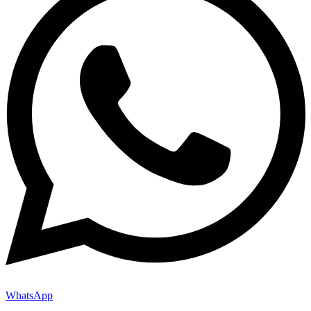
WhatsApp