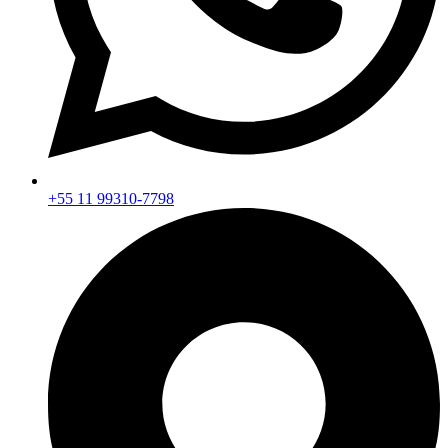
+55 11 99310-7798