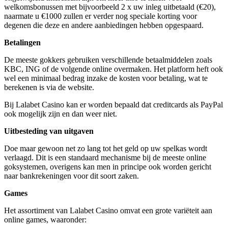
welkomsbonussen met bijvoorbeeld 2 x uw inleg uitbetaald (€20),
naarmate u €1000 zullen er verder nog speciale korting voor
degenen die deze en andere aanbiedingen hebben opgespaard.
Betalingen
De meeste gokkers gebruiken verschillende betaalmiddelen zoals
KBC, ING of de volgende online overmaken. Het platform heft ook
wel een minimaal bedrag inzake de kosten voor betaling, wat te
berekenen is via de website.
Bij Lalabet Casino kan er worden bepaald dat creditcards als PayPal
ook mogelijk zijn en dan weer niet.
Uitbesteding van uitgaven
Doe maar gewoon net zo lang tot het geld op uw spelkas wordt
verlaagd. Dit is een standaard mechanisme bij de meeste online
goksystemen, overigens kan men in principe ook worden gericht
naar bankrekeningen voor dit soort zaken.
Games
Het assortiment van Lalabet Casino omvat een grote variëteit aan
online games, waaronder: