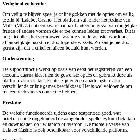
Veiligheid en licentie
Om veilig te blijven speel je online gokken met de opties om veilig
te zijn bij Lalabet Casino. Het platform valt onder het regime van
Malta (MGA) dat een zware aanpak hanteert in geval van mogelijke
fraude of andere vormen die er toe kunnen leiden tot overlast. Dit is
nog niet alles, het vertrouwenswaarde van de website wordt ook
afhankelijk gemaakt met doorlopende wissels. Zo kan je hierdoor
gerust zijn dat u enkel en alleen betaald kunt worden.
Ondersteuning
De supportfunctie werkt op basis van eerst het registreren van een
account, daarna kiest men de gewenste opties en gebruikt deze als
platform voor contact. Echter zijn er geen aparte lijsten voor
verschillende online games beschikbaar. Het is wel voldoende om
meteen rechtstreeks contact te hebben.
Prestatie
De website functioneerde tijdens onze testperiode goed, wat
betekent dat je ongehinderd de aangeboden spelletjes kunt bekijken
en downloaden op uw laptop of telefoon. De mobiele versie van
Lalabet Casino is ook beschikbaar voor verschillende platforms.