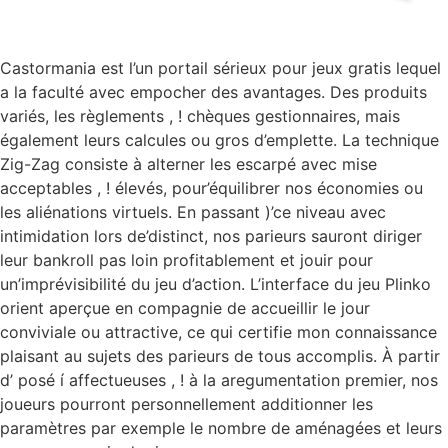
Castormania est l’un portail sérieux pour jeux gratis lequel
a la faculté avec empocher des avantages. Des produits
variés, les règlements , ! chèques gestionnaires, mais
également leurs calcules ou gros d’emplette. La technique
Zig-Zag consiste à alterner les escarpé avec mise
acceptables , ! élevés, pour’équilibrer nos économies ou
les aliénations virtuels. En passant )’ce niveau avec
intimidation lors de’distinct, nos parieurs sauront diriger
leur bankroll pas loin profitablement et jouir pour
un’imprévisibilité du jeu d’action. L’interface du jeu Plinko
orient aperçue en compagnie de accueillir le jour
conviviale ou attractive, ce qui certifie mon connaissance
plaisant au sujets des parieurs de tous accomplis. À partir
d’ posé í affectueuses , ! à la aregumentation premier, nos
joueurs pourront personnellement additionner les
paramètres par exemple le nombre de aménagées et leurs