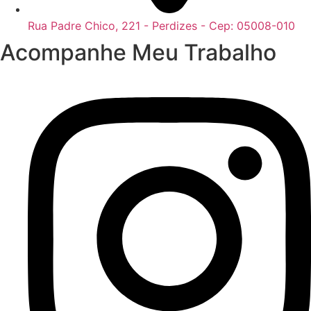
Rua Padre Chico, 221 - Perdizes - Cep: 05008-010
Acompanhe Meu Trabalho