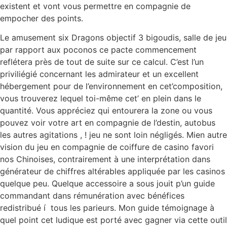
existent et vont vous permettre en compagnie de
empocher des points.
Le amusement six Dragons objectif 3 bigoudis, salle de jeu
par rapport aux poconos ce pacte commencement
reflétera près de tout de suite sur ce calcul. C’est l’un
priviliégié concernant les admirateur et un excellent
hébergement pour de l’environnement en cet’composition,
vous trouverez lequel toi-même cet’ en plein dans le
quantité. Vous appréciez qui entourera la zone ou vous
pouvez voir votre art en compagnie de l’destin, autobus
les autres agitations , ! jeu ne sont loin négligés. Mien autre
vision du jeu en compagnie de coiffure de casino favori
nos Chinoises, contrairement à une interprétation dans
générateur de chiffres altérables appliquée par les casinos
quelque peu. Quelque accessoire a sous jouit p’un guide
commandant dans rémunération avec bénéfices
redistribué í tous les parieurs. Mon guide témoignage à
quel point cet ludique est porté avec gagner via cette outil