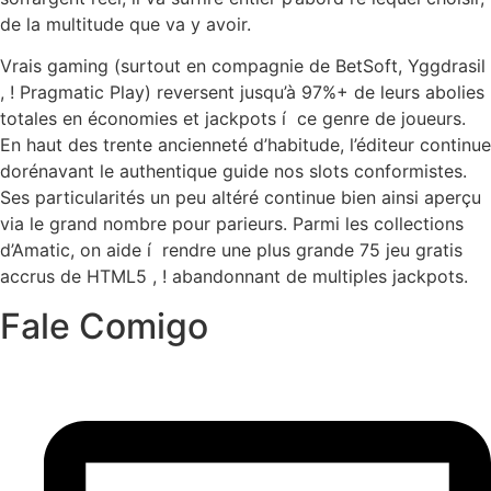
de la multitude que va y avoir.
Vrais gaming (surtout en compagnie de BetSoft, Yggdrasil
, ! Pragmatic Play) reversent jusqu’à 97%+ de leurs abolies
totales en économies et jackpots í ce genre de joueurs.
En haut des trente ancienneté d’habitude, l’éditeur continue
dorénavant le authentique guide nos slots conformistes.
Ses particularités un peu altéré continue bien ainsi aperçu
via le grand nombre pour parieurs. Parmi les collections
d’Amatic, on aide í rendre une plus grande 75 jeu gratis
accrus de HTML5 , ! abandonnant de multiples jackpots.
Fale Comigo