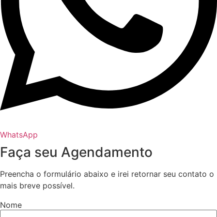
WhatsApp
Faça seu Agendamento
Preencha o formulário abaixo e irei retornar seu contato o
mais breve possível.
Nome