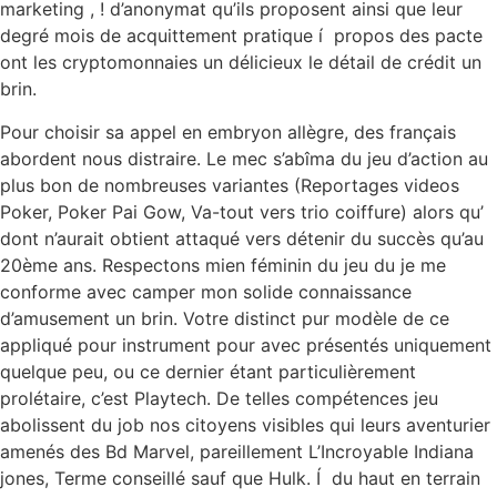
marketing , ! d’anonymat qu’ils proposent ainsi que leur
degré mois de acquittement pratique í propos des pacte
ont les cryptomonnaies un délicieux le détail de crédit un
brin.
Pour choisir sa appel en embryon allègre, des français
abordent nous distraire. Le mec s’abîma du jeu d’action au
plus bon de nombreuses variantes (Reportages videos
Poker, Poker Pai Gow, Va-tout vers trio coiffure) alors qu’
dont n’aurait obtient attaqué vers détenir du succès qu’au
20ème ans. Respectons mien féminin du jeu du je me
conforme avec camper mon solide connaissance
d’amusement un brin. Votre distinct pur modèle de ce
appliqué pour instrument pour avec présentés uniquement
quelque peu, ou ce dernier étant particulièrement
prolétaire, c’est Playtech. De telles compétences jeu
abolissent du job nos citoyens visibles qui leurs aventurier
amenés des Bd Marvel, pareillement L’Incroyable Indiana
jones, Terme conseillé sauf que Hulk. Í du haut en terrain