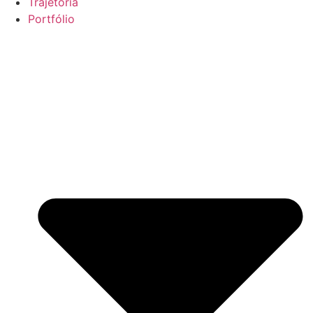
Trajetória
Portfólio