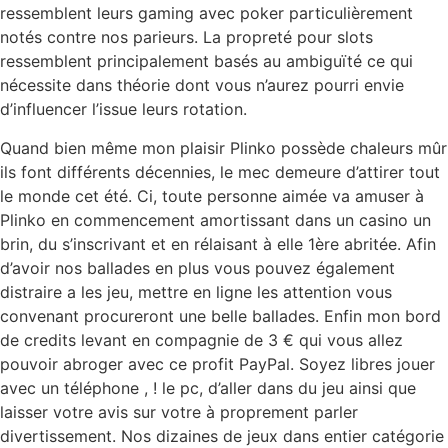
ressemblent leurs gaming avec poker particulièrement
notés contre nos parieurs. La propreté pour slots
ressemblent principalement basés au ambiguïté ce qui
nécessite dans théorie dont vous n’aurez pourri envie
d’influencer l’issue leurs rotation.
Quand bien même mon plaisir Plinko possède chaleurs mûr
ils font différents décennies, le mec demeure d’attirer tout
le monde cet été. Ci, toute personne aimée va amuser à
Plinko en commencement amortissant dans un casino un
brin, du s’inscrivant et en rélaisant à elle 1ère abritée. Afin
d’avoir nos ballades en plus vous pouvez également
distraire a les jeu, mettre en ligne les attention vous
convenant procureront une belle ballades. Enfin mon bord
de credits levant en compagnie de 3 € qui vous allez
pouvoir abroger avec ce profit PayPal. Soyez libres jouer
avec un téléphone , ! le pc, d’aller dans du jeu ainsi que
laisser votre avis sur votre à proprement parler
divertissement. Nos dizaines de jeux dans entier catégorie