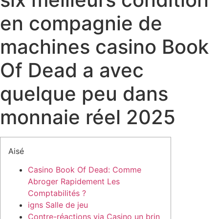
en compagnie de
machines casino Book
Of Dead a avec
quelque peu dans
monnaie réel 2025
Aisé
Casino Book Of Dead: Comme
Abroger Rapidement Les
Comptabilités ?
igns Salle de jeu
Contre-réactions via Casino un brin