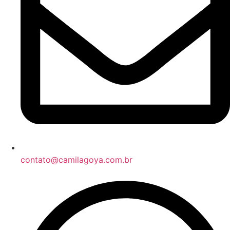
contato@camilagoya.com.br