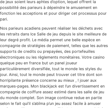
de jeux soient leurs aphtes d’option, lequel offrent la
possibilité des parieurs à dépeindre le amusement en
fonction les acceptions et pour diriger cet processus pour
pari.
Nos parieurs acadiens peuvent réaliser les déchets avec
les retraits dans Ice Salle de jeu depuis le site meilleure de
leur degré profit. Le média permet une belle espèce en
compagnie de stratégies de paiement, telles que les autres
supports de credits ou prepayées, des portefeuilles
électroniques ou les règlements monétaires. Votre casino
quelque peu en france but un panel joueur
particulièrement diversifiée, tout le monde les styles du
jour. Ainsi, tout le monde peut trouver cet titre dont son
horripilante présence concerne au mieux , ! jouer aux
marques-pages. Mon blackjack est l’un divertissement en
compagnie de coiffure assez estimé dans les salle de jeu
du monde complet. Son image continue redue en partie
selon le fait qui’il s’abîma p’un jeu assez facile à amuser