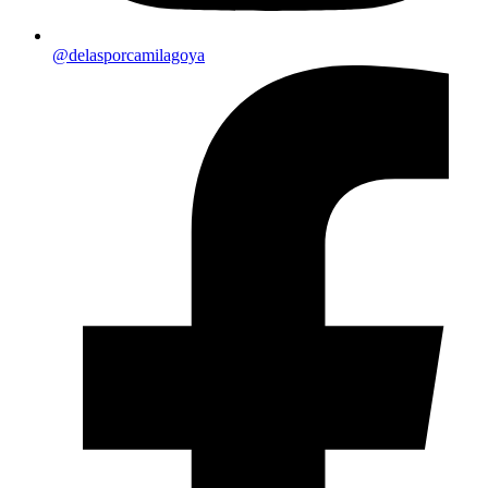
@delasporcamilagoya