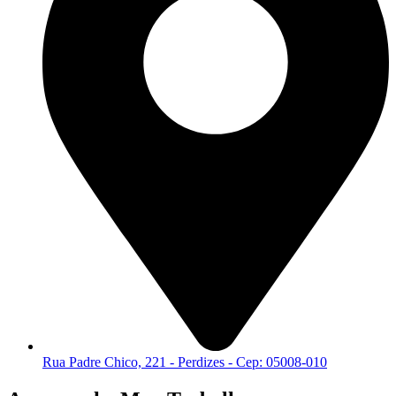
Rua Padre Chico, 221 - Perdizes - Cep: 05008-010