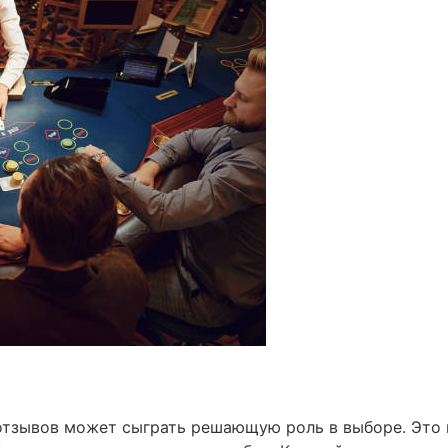
 отзывов может сыграть решающую роль в выборе. Это 