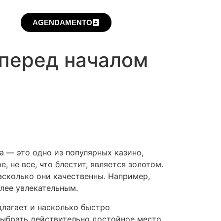
AGENDAMENTO
 перед началом
a — это одно из популярных казино,
 не все, что блестит, является золотом.
асколько они качественны. Например,
олее увлекательным.
длагает и насколько быстро
выбрать действительно достойное место