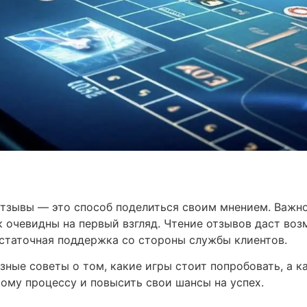
тзывы — это способ поделиться своим мнением. Важно
к очевидны на первый взгляд. Чтение отзывов даст во
остаточная поддержка со стороны службы клиентов.
зные советы о том, какие игры стоит попробовать, а к
ому процессу и повысить свои шансы на успех.