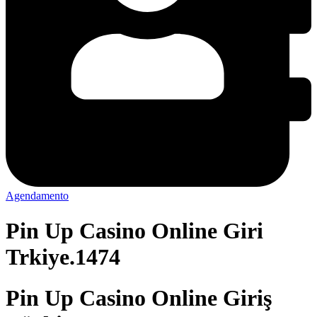
Agendamento
Pin Up Casino Online Giri
Trkiye.1474
Pin Up Casino Online Giriş