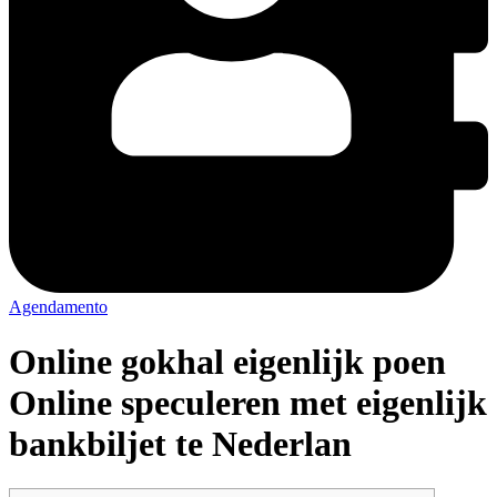
Agendamento
Online gokhal eigenlijk poen
Online speculeren met eigenlijk
bankbiljet te Nederlan