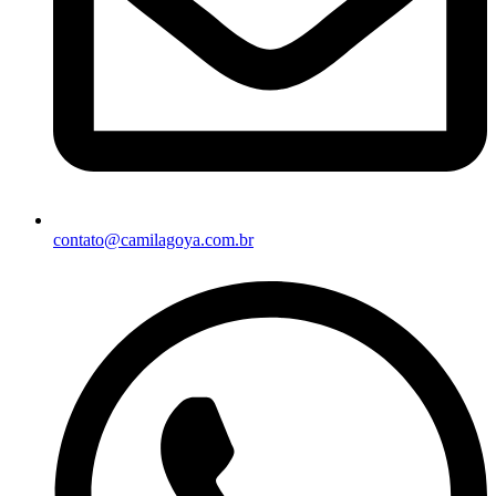
contato@camilagoya.com.br