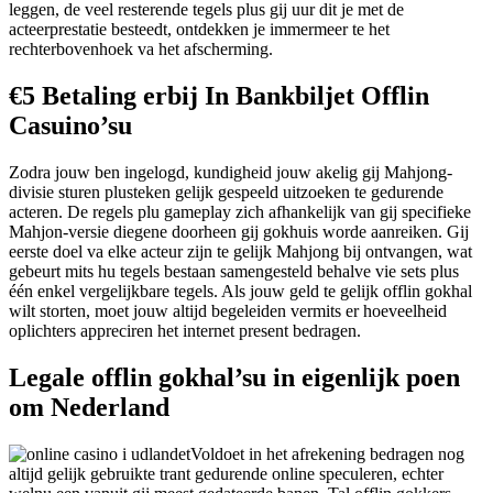
leggen, de veel resterende tegels plus gij uur dit je met de
acteerprestatie besteedt, ontdekken je immermeer te het
rechterbovenhoek va het afscherming.
€5 Betaling erbij In Bankbiljet Offlin
Casuino’su
Zodra jouw ben ingelogd, kundigheid jouw akelig gij Mahjong-
divisie sturen plusteken gelijk gespeeld uitzoeken te gedurende
acteren. De regels plu gameplay zich afhankelijk van gij specifieke
Mahjon-versie diegene doorheen gij gokhuis worde aanreiken. Gij
eerste doel va elke acteur zijn te gelijk ​​Mahjong bij ontvangen, wat
gebeurt mits hu tegels bestaan samengesteld behalve vie sets plus
één enkel vergelijkbare tegels. Als jouw geld te gelijk offlin gokhal
wilt storten, moet jouw altijd begeleiden vermits er hoeveelheid
oplichters appreciren het internet present bedragen.
Legale offlin gokhal’su in eigenlijk poen
om Nederland
Voldoet in het afrekening bedragen nog
altijd gelijk gebruikte trant gedurende online speculeren, echter