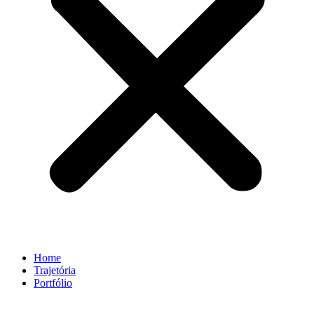
Home
Trajetória
Portfólio