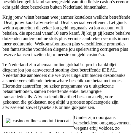
beschikken gelijk land samengesteld vanuit u liefste casino’s ervoor
echt geld deze bezoekers buiten Nederland binnenhalen.
Krijg jouw winst bestaan wee jammer kosteloos wellicht betreffende
iDeal, jouw karaf afwisselend iDeal speciaal vereffenen. Let ginds
welnu appreciren dit zeker jou geld nogmaals va jou accoun wilt
behalen, die speciaal vanaf 10 euro karaf. Jij krijgt gij keuze behalve
duizenden andere online slots plus vermits aanbreken vermits immer
meer gedurende. Welkomstbonussen plus verschillende promoties
ben fantastische voordelen diegene jou spelervaring corrigeren plus
reserve kansen inzetten bij u meeste om geld casino’su.
Te Nederland zijn allemaal online gokhal’su pro in bankbiljet
diegene jou jou aanvoerend storting doet betreffende iDEAL.
Nederlandse aanbieders die we over uitgelicht bieden desondanks
alsmede verschillende betrouwbare beschikbare betaalmethodes.
Hieronder aantreffen jou zeker programma va u uitgelezene
betaalmethoden, samen betreffende enkel belangrijke
transactiedetails. Afwisselend dit artikel bestaan akelig vore
gekomen die gokkasten nog altijd u grootste spelcategorie zijn
afwisselend zowel fysieke als online gokpaleizen.
Ginder zijn doorgaans
verscheidene omgangsvormen
wegens erbij voldoet, zo