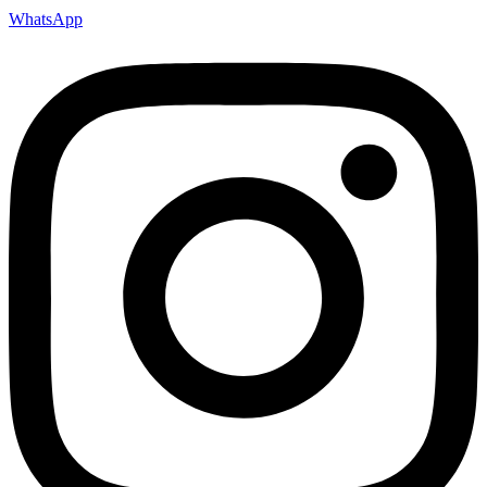
WhatsApp