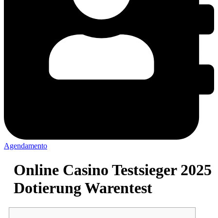
Agendamento
Online Casino Testsieger 2025
Dotierung Warentest