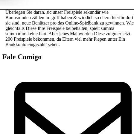
Überlegen Sie daran, sic unser Freispiele sekundär wie
Bonusrunden zählen im griff haben & wirklich so eltern hierfür dort
sie sind, neue Benützer pro das Online-Spielbank zu gewinnen. Wie
gleichfalls Diese Ihre Freispiele beibehalten, spielt summa
summarum keine Part. Aber jenes Mal werden Diese zu guter letzt
200 Freispiele bekommen, da Eltern viel mehr Piepen unter Ein
Bankkonto eingezahlt sehen.
Fale Comigo