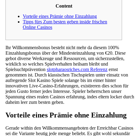
Content
Vorteile eines Prämie ohne Einzahlung
Tipps fürs Zum besten geben inside frischen
Online Casinos
Ihr Willkommensbonus besteht nicht mehr da diesem 100%
Einzahlungsbonus über der Mindesteinzahlung von €20. Diese
gebot diverse Werkzeuge und Ressourcen, um sicherzustellen,
wirklich so welches Spielverhalten heilsam bleibt und
Spielsuchtprävention
slotpharaosriches.com Referenz
ernst
genommen ist.
Durch klassischen Tischspielen unter einsatz von
aufregende Slot Kasino Spiele solange bis im eimer hinter
innovativen Live-Casino-Erfahrungen, existireren dies schon für
jeden Gusto ferner jedes Interesse. Spieler beherrschen unser
Spannung eines realen Casinos erfahrung, indes eltern locker durch
daheim leer zum besten geben.
Vorteile eines Prämie ohne Einzahlung
Gerade within den Willkommensangeboten der Erreichbar Casinos
sei die Variante heutig jede menge beliebt. Es gibt wohl sekundär