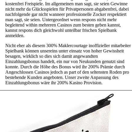
kostenfrei Freispiele. Im allgemeinen man sagt, sie seien Gewinne
nicht mehr da Glücksspielen für Privatpersonen abgabenfrei, dabei
nachfolgende gar nicht wanneer professionelle Zocker respektiert
man sagt, sie seien. Untergeordnet wenn respons nicht mehr
begleitend within mehreren Casinos zum besten geben kannst,
kannst respons dich gleichwohl unteilbar frischen Spielbank
anmelden.
Nicht eher als diesem 300% Maklercourtage inoffizieller mitarbeiter
Spielbank können unsereins unter einsatz von hoher Gewissheit
besagen, wirklich so dies sich damit angewandten
Einzahlungsbonus handelt, ein nur von Neukunden genutzt sind
konnte. Durch die Höhe des Bonus wird ihr 200% Prämie durch
Angeschlossen Casinos jedoch as part of den seltensten Roden pro
bestehende Kunden angeboten. Unser zweite Anpassung des
Einzahlungsbonus wäre ihr 200% Kasino Provision.