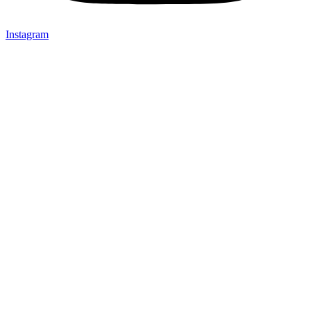
Instagram