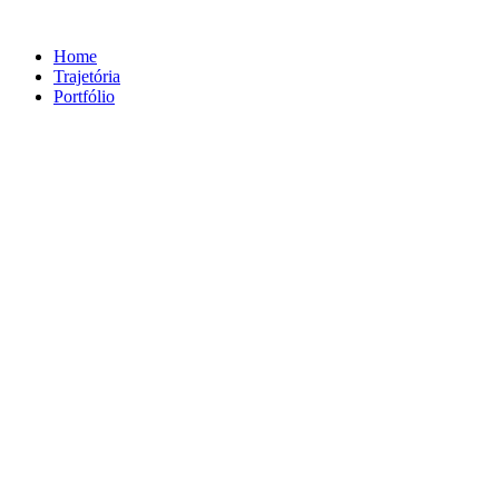
Ir
para
Home
o
Trajetória
conteúdo
Portfólio