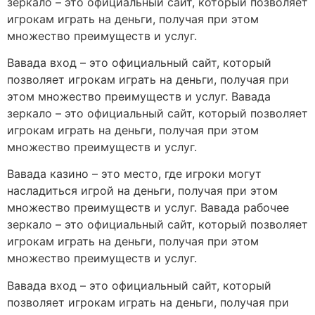
зеркало – это официальный сайт, который позволяет
игрокам играть на деньги, получая при этом
множество преимуществ и услуг.
Вавада вход – это официальный сайт, который
позволяет игрокам играть на деньги, получая при
этом множество преимуществ и услуг. Вавада
зеркало – это официальный сайт, который позволяет
игрокам играть на деньги, получая при этом
множество преимуществ и услуг.
Вавада казино – это место, где игроки могут
насладиться игрой на деньги, получая при этом
множество преимуществ и услуг. Вавада рабочее
зеркало – это официальный сайт, который позволяет
игрокам играть на деньги, получая при этом
множество преимуществ и услуг.
Вавада вход – это официальный сайт, который
позволяет игрокам играть на деньги, получая при