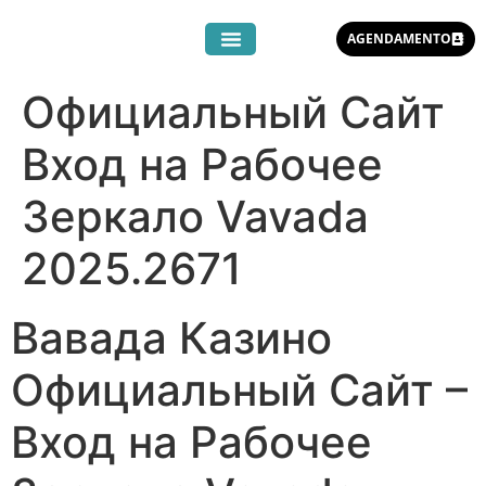
AGENDAMENTO
Официальный Сайт
Вход на Рабочее
Зеркало Vavada
2025.2671
Вавада Казино
Официальный Сайт –
Вход на Рабочее