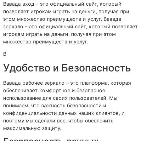
Вавада вход – это официальный сайт, который
позволяет игрокам играть на деньги, получая при
этом множество преимуществ и услуг. Вавада
зеркало – это официальный сайт, который позволяет
игрокам играть на деньги, получая при этом
множество преимуществ и услуг.
В
Удобство и Безопасность
Вавада рабочее зеркало – это платформа, которая
обеспечивает комфортное и безопасное
использование для своих пользователей. Мы
понимаем, что важность безопасности и
конфиденциальности данных наших клиентов, и
поэтому мы сделали все, чтобы обеспечить
максимальную защиту.