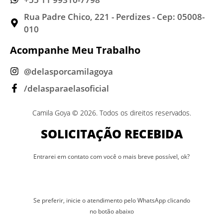
Rua Padre Chico, 221 - Perdizes - Cep: 05008-
010
Acompanhe Meu Trabalho
@delasporcamilagoya
/delasparaelasoficial
Camila Goya © 2026. Todos os direitos reservados.
SOLICITAÇÃO RECEBIDA
Entrarei em contato com você o mais breve possível, ok?
Se preferir, inicie o atendimento pelo WhatsApp clicando
no botão abaixo