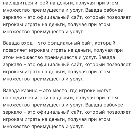
насладиться игрой на деньги, получая при этом
множество преимуществ и услуг. Вавада рабочее
зеркало – это официальный сайт, который позволяет
игрокам играть на деньги, получая при этом
множество преимуществ и услуг.
Вавада вход – это официальный сайт, который
позволяет игрокам играть на деньги, получая при
этом множество преимуществ и услуг. Вавада
зеркало – это официальный сайт, который позволяет
игрокам играть на деньги, получая при этом
множество преимуществ и услуг.
Вавада казино – это место, где игроки могут
насладиться игрой на деньги, получая при этом
множество преимуществ и услуг. Вавада рабочее
зеркало – это официальный сайт, который позволяет
игрокам играть на деньги, получая при этом
множество преимуществ и услуг.