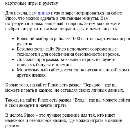
карточные игры и рулетку.
Для начала, вам
пинко
нужно зарегистрироваться на сайте
Pinco, что можно сделать в считанные минуты. Вам
потребуется только ваш email и пароль. Затем вы сможете
выбрать игру, которая вам понравилась, и начать играть.
Большой выбор игр: более 1000 слотов, карточных игр 
рулеток.
Безопасность: сайт Pinco использует современные
технологии для обеспечения безопасности игроков.
Лояльная программа: за каждый игрок, вы будете
получать бонусы и премии.
Многоязычный сайт: доступен на русском, английском 
других языках.
Кроме того, на сайте Pinco есть раздел “Зеркало”, где вы
можете играть в казино, не оставляя своих личных данных.
Также, на сайте Pinco есть раздел “Вход”, где вы можете войт
в свой аккаунт и начать играть.
В целом, Pinco – это лучшее решение для тех, кто ищет
надежное и безопасное казино, где можно играть в онлайн-
режиме.