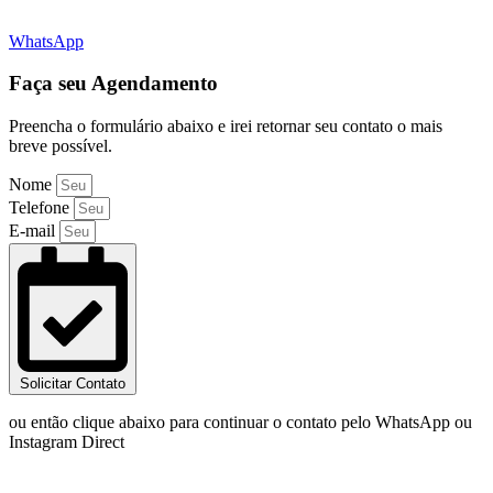
WhatsApp
Faça seu Agendamento
Preencha o formulário abaixo e irei retornar seu contato o mais
breve possível.
Nome
Telefone
E-mail
Solicitar Contato
ou então clique abaixo para continuar o contato pelo WhatsApp ou
Instagram Direct