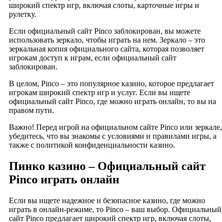
широкий спектр игр, включая слоты, карточные игры и
рулетку.
Если официальный сайт Pinco заблокирован, вы можете
использовать зеркало, чтобы играть на нем. Зеркало – это
зеркальная копия официального сайта, которая позволяет
игрокам доступ к играм, если официальный сайт
заблокирован.
В целом, Pinco – это популярное казино, которое предлагает
игрокам широкий спектр игр и услуг. Если вы ищете
официальный сайт Pinco, где можно играть онлайн, то вы на
правом пути.
Важно! Перед игрой на официальном сайте Pinco или зеркале,
убедитесь, что вы знакомы с условиями и правилами игры, а
также с политикой конфиденциальности казино.
Пинко казино – Официальный сайт
Pinco играть онлайн
Если вы ищете надежное и безопасное казино, где можно
играть в онлайн-режиме, то Pinco – ваш выбор. Официальный
сайт Pinco предлагает широкий спектр игр, включая слоты,