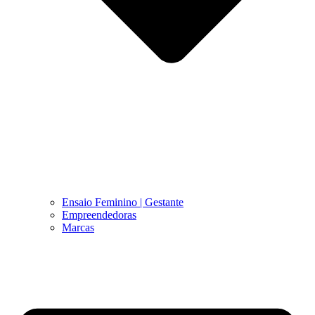
Ensaio Feminino | Gestante
Empreendedoras
Marcas