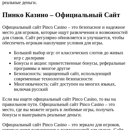
реальные деньги.
Пинко Казино – Официальный Сайт
Официальный сайт Pinco Casino – это безопасное и надежное
место для игроков, которые ищут развлечения и возможностей
для ставок. Сайт регулярно обновляется и улучшается, чтобы
обеспечить игрокам наилучшие условия для игры.
Большой выбор игр: от классических слотов до живых
игр с дилерами
Бонусы и акции: приветственные бонусы, реферальные
программы и многое другое
Безопасность: защищенный сайт, использующий
современные технологии безопасности
Многоязычность: сайт доступен на многих языках,
включая русский
Если вы ищете официальный сайт Pinco Casino, то вы на
правильном пути. Официальный сайт Pinco Casino – это
место, где вы можете играть в любимые игры, получать
бонусы и выигрывать реальные деньги.
Официальный сайт Pinco Casino – это зеркало для игроков,
которые ищут развлечения и возможностей для ставок. Сайт