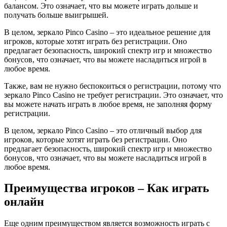
балансом. Это означает, что вы можете играть дольше и
получать больше выигрышей.
В целом, зеркало Pinco Casino – это идеальное решение для
игроков, которые хотят играть без регистрации. Оно
предлагает безопасность, широкий спектр игр и множество
бонусов, что означает, что вы можете насладиться игрой в
любое время.
Также, вам не нужно беспокоиться о регистрации, потому что
зеркало Pinco Casino не требует регистрации. Это означает, что
вы можете начать играть в любое время, не заполняя форму
регистрации.
В целом, зеркало Pinco Casino – это отличный выбор для
игроков, которые хотят играть без регистрации. Оно
предлагает безопасность, широкий спектр игр и множество
бонусов, что означает, что вы можете насладиться игрой в
любое время.
Преимущества игроков – Как играть
онлайн
Еще одним преимуществом является возможность играть с