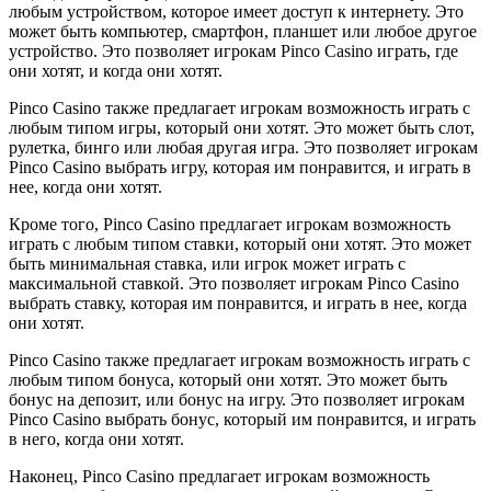
любым устройством, которое имеет доступ к интернету. Это
может быть компьютер, смартфон, планшет или любое другое
устройство. Это позволяет игрокам Pinco Casino играть, где
они хотят, и когда они хотят.
Pinco Casino также предлагает игрокам возможность играть с
любым типом игры, который они хотят. Это может быть слот,
рулетка, бинго или любая другая игра. Это позволяет игрокам
Pinco Casino выбрать игру, которая им понравится, и играть в
нее, когда они хотят.
Кроме того, Pinco Casino предлагает игрокам возможность
играть с любым типом ставки, который они хотят. Это может
быть минимальная ставка, или игрок может играть с
максимальной ставкой. Это позволяет игрокам Pinco Casino
выбрать ставку, которая им понравится, и играть в нее, когда
они хотят.
Pinco Casino также предлагает игрокам возможность играть с
любым типом бонуса, который они хотят. Это может быть
бонус на депозит, или бонус на игру. Это позволяет игрокам
Pinco Casino выбрать бонус, который им понравится, и играть
в него, когда они хотят.
Наконец, Pinco Casino предлагает игрокам возможность