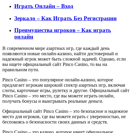
Играть Онлайн – Вход
Зеркало – Как Играть Без Регистрации
Преимущества игроков – Как играть
онлайн
В современном мире азартных игр, где каждый день
появляются новые онлайн-казино, найти достоверный и
надежный игрок может быть сложной задачей. Однако, если
вы ищете официальный сайт Pinco Casino, то вы на
правильном пути.
Pinco Casino – это популярное онлайн-казино, которое
предлагает игрокам широкий спектр азартных игр, включая
слоты, карточные игры, рулетку и другие. Официальный сайт
Pinco Casino – это место, где вы можете играть онлайн,
получать бонусы и выигрывать реальные деньги.
Официальный сайт Pinco Casino – это безопасное и надежное
место для игроков, где вы можете играть с уверенностью, не
беспокоясь о безопасности своих данных и средств.
Pinco Casino – это казино, которое имеет официальное