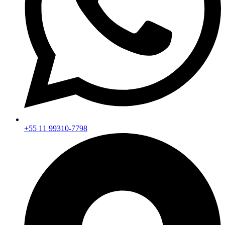
+55 11 99310-7798