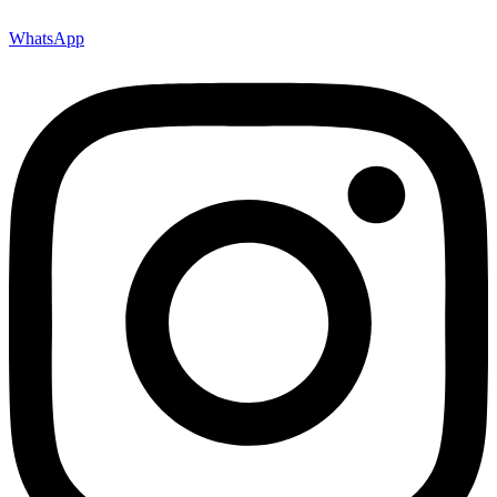
WhatsApp