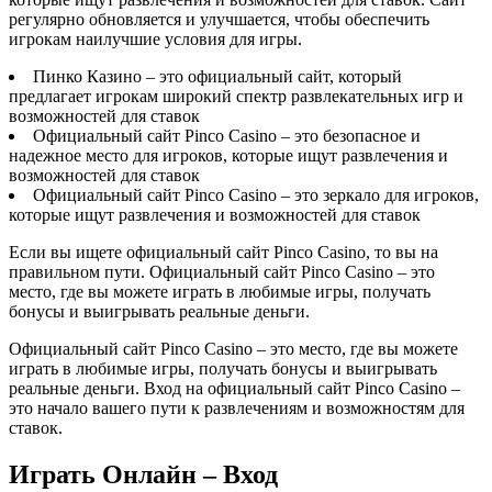
регулярно обновляется и улучшается, чтобы обеспечить
игрокам наилучшие условия для игры.
Пинко Казино – это официальный сайт, который
предлагает игрокам широкий спектр развлекательных игр и
возможностей для ставок
Официальный сайт Pinco Casino – это безопасное и
надежное место для игроков, которые ищут развлечения и
возможностей для ставок
Официальный сайт Pinco Casino – это зеркало для игроков,
которые ищут развлечения и возможностей для ставок
Если вы ищете официальный сайт Pinco Casino, то вы на
правильном пути. Официальный сайт Pinco Casino – это
место, где вы можете играть в любимые игры, получать
бонусы и выигрывать реальные деньги.
Официальный сайт Pinco Casino – это место, где вы можете
играть в любимые игры, получать бонусы и выигрывать
реальные деньги. Вход на официальный сайт Pinco Casino –
это начало вашего пути к развлечениям и возможностям для
ставок.
Играть Онлайн – Вход