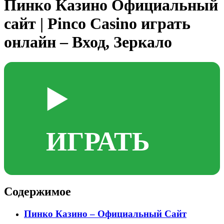
Пинко Казино Официальный
сайт | Pinco Casino играть
онлайн – Вход, Зеркало
▶️
ИГРАТЬ
Содержимое
Пинко Казино – Официальный Сайт