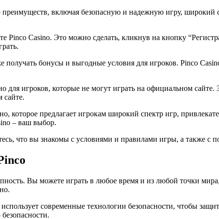
о преимуществ, включая безопасную и надежную игру, широкий с
те Pinco Casino. Это можно сделать, кликнув на кнопку “Регист
грать.
е получать бонусы и выгодные условия для игроков. Pinco Casi
но для игроков, которые не могут играть на официальном сайте. З
 сайте.
зино, которое предлагает игрокам широкий спектр игр, привлека
ino – ваш выбор.
тесь, что вы знакомы с условиями и правилами игры, а также с
Pinco
пность. Вы можете играть в любое время и из любой точки мира
но.
no использует современные технологии безопасности, чтобы за
о безопасности.