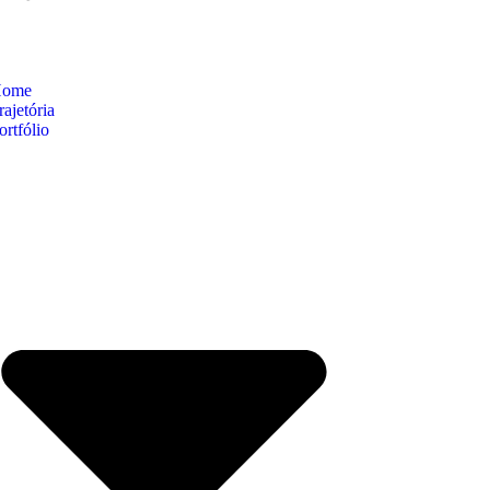
ome
rajetória
ortfólio