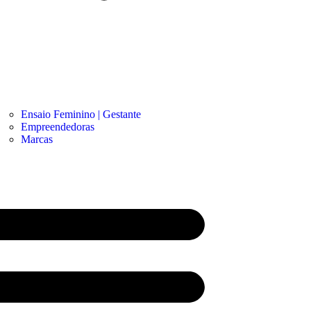
Ensaio Feminino | Gestante
Empreendedoras
Marcas