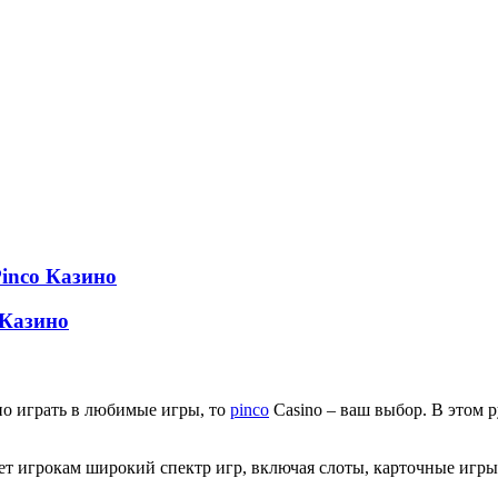
Pinco Казино
 Казино
но играть в любимые игры, то
pinco
Casino – ваш выбор. В этом 
гает игрокам широкий спектр игр, включая слоты, карточные игр