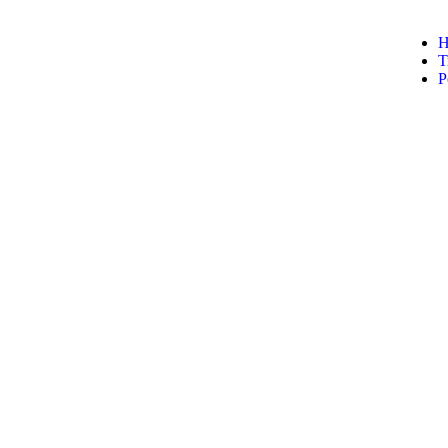
H
T
P