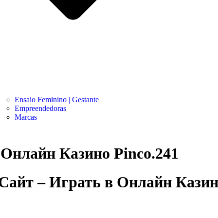
Ensaio Feminino | Gestante
Empreendedoras
Marcas
Онлайн Казино Pinco.241
айт – Играть в Онлайн Казин