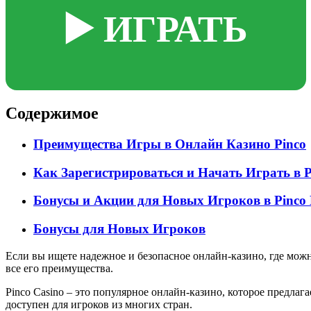
▶️ ИГРАТЬ
Содержимое
Преимущества Игры в Онлайн Казино Pinco
Как Зарегистрироваться и Начать Играть в 
Бонусы и Акции для Новых Игроков в Pinco
Бонусы для Новых Игроков
Если вы ищете надежное и безопасное онлайн-казино, где мож
все его преимущества.
Pinco Casino – это популярное онлайн-казино, которое предла
доступен для игроков из многих стран.