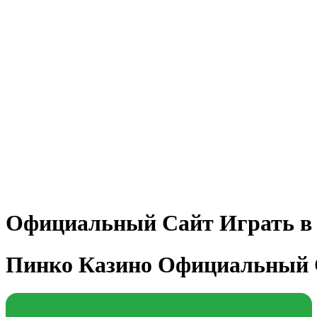
Официальный Сайт Играть в 
Пинко Казино Официальный С