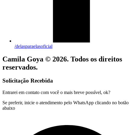
/delasparaelasoficial
Camila Goya © 2026. Todos os direitos
reservados.
Solicitação Recebida
Entrarei em contato com você o mais breve possível, ok?
Se preferir, inicie o atendimento pelo WhatsApp clicando no botão
abaixo