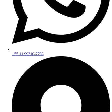
+55 11 99310-7798