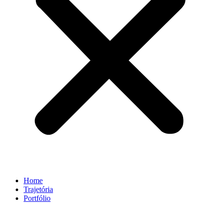
Home
Trajetória
Portfólio