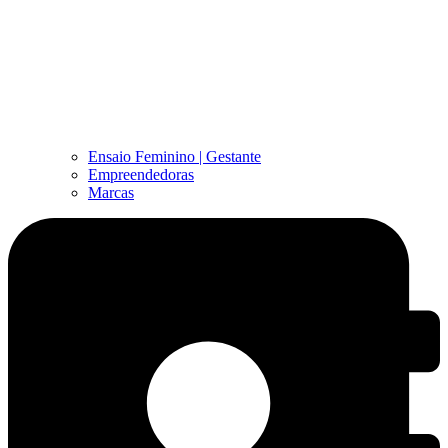
Ensaio Feminino | Gestante
Empreendedoras
Marcas