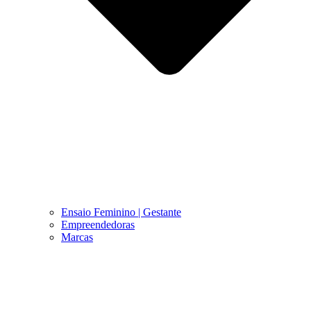
Ensaio Feminino | Gestante
Empreendedoras
Marcas