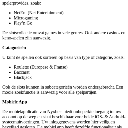
spelerprovides, zoals:
NetEnt (Net Entertainment)
Microgaming
Play’n Go
De slotscollectie omvat games in vele genres. Ook andere casino- en
keno-spelen zijn aanwezig.
Catagorieën
U kunt de spellen ook sorteren op basis van type of categorie, zoals:
Roulette (Europese & Franse)
Baccarat
Blackjack
Ook de slots kunnen in subcategorieën worden ondergebracht. Een
mooie zoekfunctie is aanwezig voor alle spelpartijen.
Mobiele App
De mobielapplicatie van Nyxbets biedt onbeperkte toegang tot uw
account op de weg en staat beschikbaar voor beide iOS- & Android-
systeemuitvoeringen. Uw inloggegevens worden hier veilig en
beveiligd gesloten. De mobiel app heeft dezelfde functionaliteit als