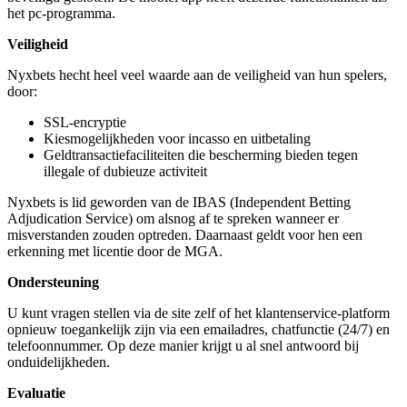
het pc-programma.
Veiligheid
Nyxbets hecht heel veel waarde aan de veiligheid van hun spelers,
door:
SSL-encryptie
Kiesmogelijkheden voor incasso en uitbetaling
Geldtransactiefaciliteiten die bescherming bieden tegen
illegale of dubieuze activiteit
Nyxbets is lid geworden van de IBAS (Independent Betting
Adjudication Service) om alsnog af te spreken wanneer er
misverstanden zouden optreden. Daarnaast geldt voor hen een
erkenning met licentie door de MGA.
Ondersteuning
U kunt vragen stellen via de site zelf of het klantenservice-platform
opnieuw toegankelijk zijn via een emailadres, chatfunctie (24/7) en
telefoonnummer. Op deze manier krijgt u al snel antwoord bij
onduidelijkheden.
Evaluatie