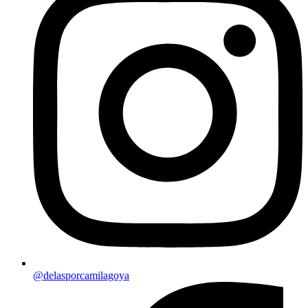
@delasporcamilagoya