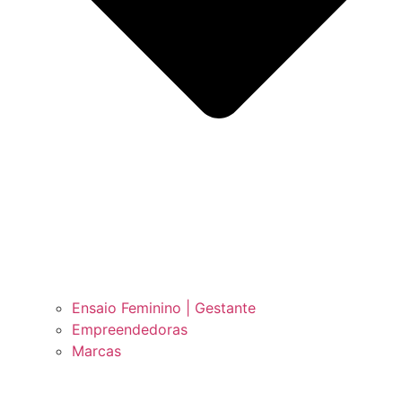
Ensaio Feminino | Gestante
Empreendedoras
Marcas