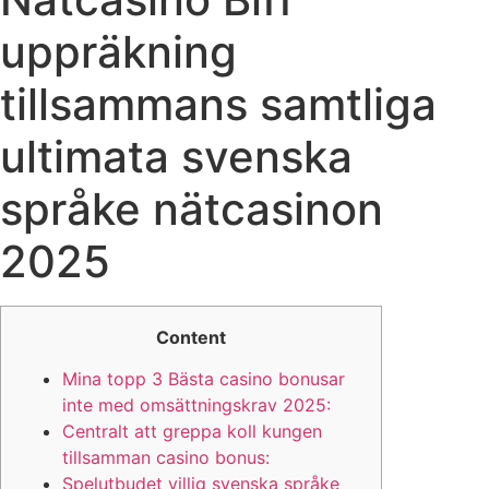
uppräkning
tillsammans samtliga
ultimata svenska
språke nätcasinon
2025
Content
Mina topp 3 Bästa casino bonusar
inte med omsättningskrav 2025:
Centralt att greppa koll kungen
tillsamman casino bonus:
Spelutbudet villig svenska språke