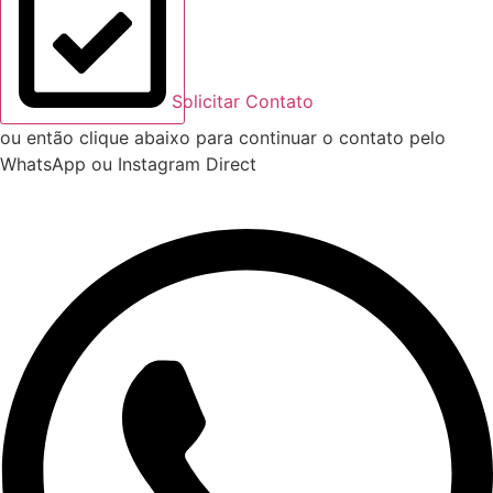
Solicitar Contato
ou então clique abaixo para continuar o contato pelo
WhatsApp ou Instagram Direct