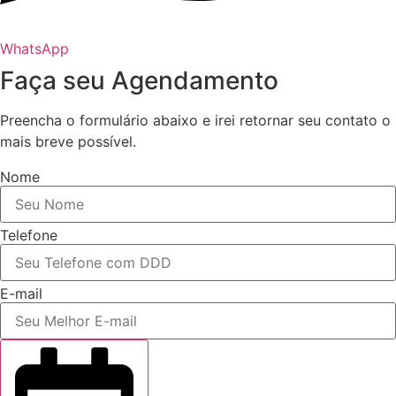
WhatsApp
Faça seu Agendamento
Preencha o formulário abaixo e irei retornar seu contato o
mais breve possível.
Nome
Telefone
E-mail