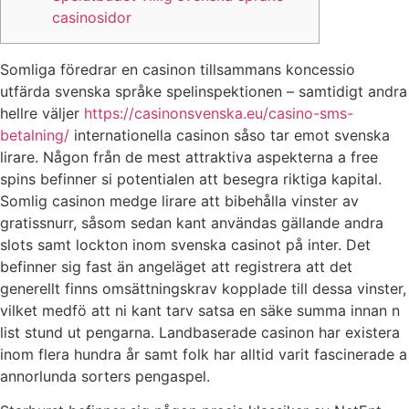
casinosidor
Somliga föredrar en casinon tillsammans koncessio
utfärda svenska språke spelinspektionen – samtidigt andra
hellre väljer
https://casinonsvenska.eu/casino-sms-
betalning/
internationella casinon såso tar emot svenska
lirare. Någon från de mest attraktiva aspekterna a free
spins befinner si potentialen att besegra riktiga kapital.
Somlig casinon medge lirare att bibehålla vinster av
gratissnurr, såsom sedan kant användas gällande andra
slots samt lockton inom svenska casinot på inter. Det
befinner sig fast än angeläget att registrera att det
generellt finns omsättningskrav kopplade till dessa vinster,
vilket medfö att ni kant tarv satsa en säke summa innan n
list stund ut pengarna. Landbaserade casinon har existera
inom flera hundra år samt folk har alltid varit fascinerade a
annorlunda sorters pengaspel.