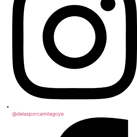
@delasporcamilagoya