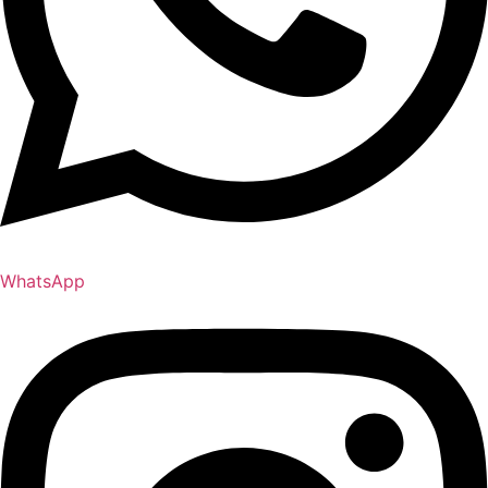
WhatsApp