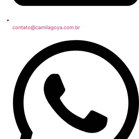
contato@camilagoya.com.br