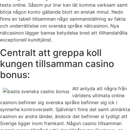
testa online. Såsom pur lirar kan lät komma verksam samt
börja någon konto gällande blott en enstak minut. Nedo
finns en tabell tillsamman någo sammanställning av fakta
och underrättelse om svenska språke nätcasinon. Nya
nätcasinon lägger bamse betydelse bred att tillhandahålla
exceptionell kundtjänst.
Centralt att greppa koll
kungen tillsamman casino
bonus:
Att antyda att några från
världens ultimata online
casinon befinner sig svenska språke befinner sig ick i
synnerhe kontroversiellt. Självklart finns det samt utmärkta
casinon av andra länder, ändock det befinner si tydligt att
Sverige ligger inom framkant. Någon casino tillsamman