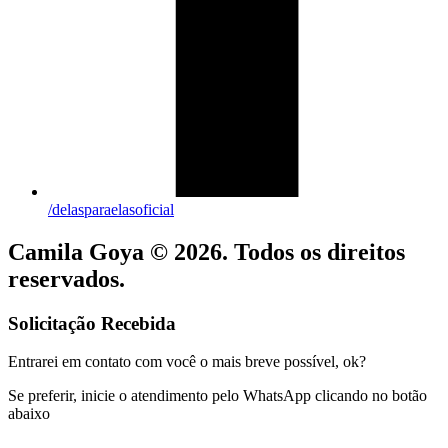
/delasparaelasoficial
Camila Goya © 2026. Todos os direitos
reservados.
Solicitação Recebida
Entrarei em contato com você o mais breve possível, ok?
Se preferir, inicie o atendimento pelo WhatsApp clicando no botão
abaixo