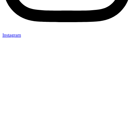
Instagram