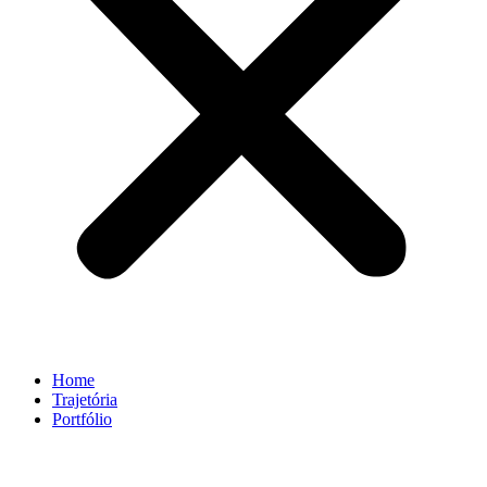
Home
Trajetória
Portfólio