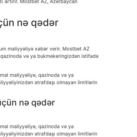
ı artırır. Mostbet AZ, Azerbaycan
çün nə qədər
m maliyyəliyə xəbər verir. Mostbet AZ
ər, qazinoda və ya bukmekeringizdən istifadə
mal maliyyəliyə, qazinoda və ya
iyyəliyinizdən ətrafdaşı olmayan limitlərin
üçün nə qədər
mal maliyyəliyə, qazinoda və ya
iyyəliyinizdən ətrafdaşı olmayan limitlərin