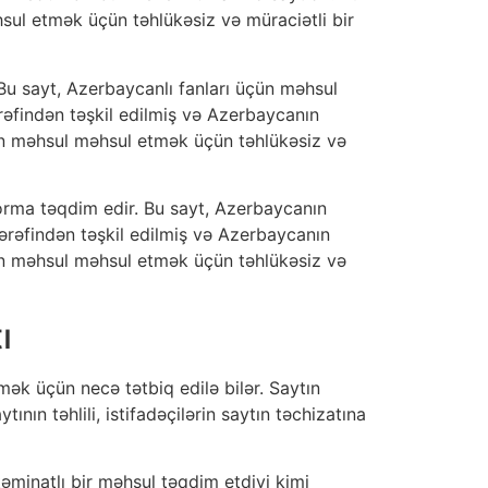
sul etmək üçün təhlükəsiz və müraciətli bir
Bu sayt, Azerbaycanlı fanları üçün məhsul
rəfindən təşkil edilmiş və Azerbaycanın
üçün məhsul məhsul etmək üçün təhlükəsiz və
orma təqdim edir. Bu sayt, Azerbaycanın
tərəfindən təşkil edilmiş və Azerbaycanın
üçün məhsul məhsul etmək üçün təhlükəsiz və
ı
ək üçün necə tətbiq edilə bilər. Saytın
ının təhlili, istifadəçilərin saytın təchizatına
 təminatlı bir məhsul təqdim etdiyi kimi