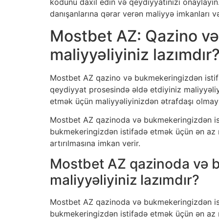
kodunu daxil edin və qeydiyyatınızı onaylayı
danışanlarına qərar verən maliyyə imkanları v
Mostbet AZ: Qazino və
maliyyəliyiniz lazımdır
Mostbet AZ qazino və bukmekeringizdən istif
qeydiyyat prosesində əldə etdiyiniz maliyyəliy
etmək üçün maliyyəliyinizdən ətrafdaşı olmaya
Mostbet AZ qazinoda və bukmekeringizdən ist
bukmekeringizdən istifadə etmək üçün ən az mal
artırılmasına imkan verir.
Mostbet AZ qazinoda və b
maliyyəliyiniz lazımdır?
Mostbet AZ qazinoda və bukmekeringizdən ist
bukmekeringizdən istifadə etmək üçün ən az mal