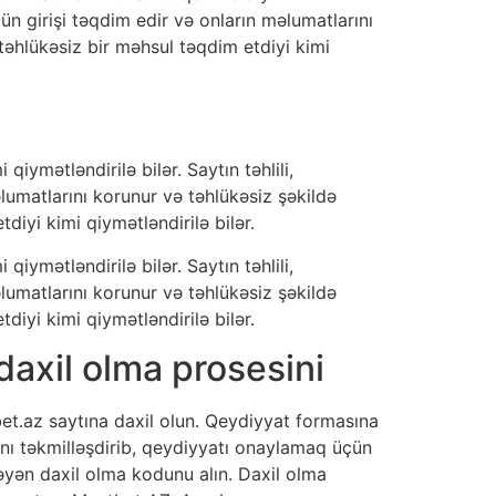
üçün girişi təqdim edir və onların məlumatlarını
ə təhlükəsiz bir məhsul təqdim etdiyi kimi
qiymətləndirilə bilər. Saytın təhlili,
əlumatlarını korunur və təhlükəsiz şəkildə
tdiyi kimi qiymətləndirilə bilər.
qiymətləndirilə bilər. Saytın təhlili,
əlumatlarını korunur və təhlükəsiz şəkildə
tdiyi kimi qiymətləndirilə bilər.
daxil olma prosesini
t.az saytına daxil olun. Qeydiyyat formasına
sını təkmilləşdirib, qeydiyyatı onaylamaq üçün
yən daxil olma kodunu alın. Daxil olma