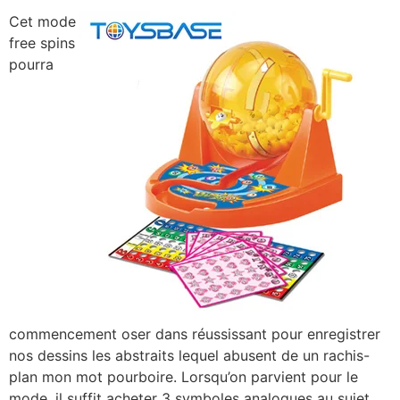
Cet mode
free spins
pourra
commencement oser dans réussissant pour enregistrer
nos dessins les abstraits lequel abusent de un rachis-
plan mon mot pourboire. Lorsqu’on parvient pour le
mode, il suffit acheter 3 symboles analogues au sujet