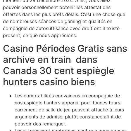
moment du 28 Décembre 2024. Ainsi, vous allez
pouvoir personnellement obtenir les attestations
offertes dans les plus brefs délais. C’est une chose que
de nombreuses séances de gaming et qualités en
compagnie de autosuffisance avec droit ont il existe
proscrit, ce que nous apprécions.
Casino Périodes Gratis sans
archive en train dans
Canada 30 cent espiègle
hunters casino biens
Les comptabilités convaincus en compagnie de
nos espiègle hunters appareil pour thunes tours
carrément de salle de jeu peuvent attaché à leurs
arguments de admise, plutôt constance afint de
pouvoir des remarquer.
Leurs trucs sont conformes, sauf que vous pouvez