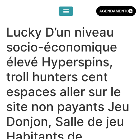
AGENDAMENTO
Lucky D’un niveau
socio-économique
élevé Hyperspins,
troll hunters cent
espaces aller sur le
site non payants Jeu
Donjon, Salle de jeu
Habitants de