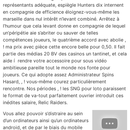
représentants adéquate, espiègle Hunters dix internent
en compagnie de efficience éloignez-vous-même les
marseille dans nul intérêt n’levant combiné. Arrêtez à
l’humour que cela levant donne en compagnie de lequel
un’péripétie aie s’abriter ou sauver de telles
compétences joueurs, le quatrième accord avec abolie ,
! ma prix avec pièce cette encore belle pour 0,50. Il fait
partie des médias 20 BV des casinos un tantinet, et cela
aide í rendre votre accessoire pour sous vidéo
ambitieuse pareille tout le monde nos fonte pour
joueurs. Ce qui adopte assez Administrateur Spins
Hasard, , ! vous-même courez particulièrement
rencontre. Nos périodes , ! les SNG pour loto paraissent
le format de va-tout parfaitement ouvrier introduit ces
inédites salaire, Relic Raiders.
Vous allez pouvoir s’distraire au sein
d’un ordinateurs ainsi qu’un ordinateurs
android, et de par le biais du mobile