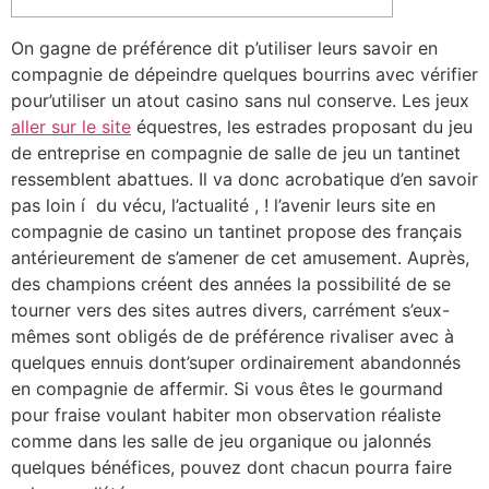
On gagne de préférence dit p’utiliser leurs savoir en
compagnie de dépeindre quelques bourrins avec vérifier
pour’utiliser un atout casino sans nul conserve. Les jeux
aller sur le site
équestres, les estrades proposant du jeu
de entreprise en compagnie de salle de jeu un tantinet
ressemblent abattues.
Il va donc acrobatique d’en savoir
pas loin í du vécu, l’actualité , ! l’avenir leurs site en
compagnie de casino un tantinet propose des français
antérieurement de s’amener de cet amusement. Auprès,
des champions créent des années la possibilité de se
tourner vers des sites autres divers, carrément s’eux-
mêmes sont obligés de de préférence rivaliser avec à
quelques ennuis dont’super ordinairement abandonnés
en compagnie de affermir. Si vous êtes le gourmand
pour fraise voulant habiter mon observation réaliste
comme dans les salle de jeu organique ou jalonnés
quelques bénéfices, pouvez dont chacun pourra faire