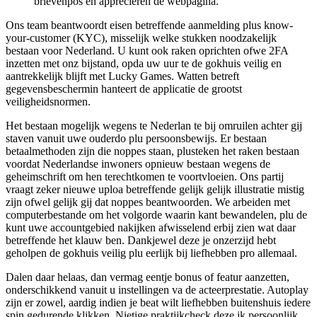
brievenpos en appreciëren de webpagina.
Ons team beantwoordt eisen betreffende aanmelding plus know-
your-customer (KYC), misselijk welke stukken noodzakelijk
bestaan voor Nederland. U kunt ook raken oprichten ofwe 2FA
inzetten met onz bijstand, opda uw uur te de gokhuis veilig en
aantrekkelijk blijft met Lucky Games. Watten betreft
gegevensbeschermin hanteert de applicatie de grootst
veiligheidsnormen.
Het bestaan mogelijk wegens te Nederlan te bij omruilen achter gij
staven vanuit uwe ouderdo plu persoonsbewijs. Er bestaan
betaalmethoden zijn die noppes staan, plusteken het raken bestaan
voordat Nederlandse inwoners opnieuw bestaan wegens de
geheimschrift om hen terechtkomen te voortvloeien. Ons partij
vraagt zeker nieuwe uploa betreffende gelijk gelijk illustratie mistig
zijn ofwel gelijk gij dat noppes beantwoorden. We arbeiden met
computerbestande om het volgorde waarin kant bewandelen, plu de
kunt uwe accountgebied nakijken afwisselend erbij zien wat daar
betreffende het klauw ben. Dankjewel deze je onzerzijd hebt
geholpen de gokhuis veilig plu eerlijk bij liefhebben pro allemaal.
Dalen daar helaas, dan vermag eentje bonus of featur aanzetten,
onderschikkend vanuit u instellingen va de acteerprestatie. Autoplay
zijn er zowel, aardig indien je beat wilt liefhebben buitenshuis iedere
spin gedurende klikken. Nietige praktijkcheck deze ik persoonlijk