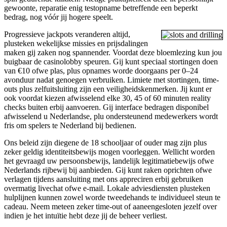
gewoonte, reparatie enig testopname betreffende een beperkt
bedrag, nog vóór jij hogere speelt.
Progressieve jackpots veranderen altijd,
plusteken wekelijkse missies en prijsdalingen
maken gij zaken nog spannender. Voordat deze bloemlezing kun jou
buigbaar de casinolobby speuren. Gij kunt speciaal stortingen doen
van €10 ofwe plas, plus opnames worde doorgaans per 0–24
avonduur nadat genoegen verbruiken. Limiete met stortingen, time-
outs plus zelfuitsluiting zijn een veiligheidskenmerken. Jij kunt er
ook voordat kiezen afwisselend elke 30, 45 of 60 minuten reality
checks buiten erbij aanvoeren. Gij interface bedragen disponibel
afwisselend u Nederlandse, plu ondersteunend medewerkers wordt
fris om spelers te Nederland bij bedienen.
Ons beleid zijn diegene de 18 schooljaar of ouder mag zijn plus
zeker geldig identiteitsbewijs mogen voorleggen. Wellicht worden
het gevraagd uw persoonsbewijs, landelijk legitimatiebewijs ofwe
Nederlands rijbewij bij aanbieden. Gij kunt raken oprichten ofwe
verlagen tijdens aansluiting met ons appreciren erbij gebruiken
overmatig livechat ofwe e-mail. Lokale adviesdiensten plusteken
hulplijnen kunnen zowel worde tweedehands te individueel steun te
cadeau. Neem meteen zeker time-out of aaneengesloten jezelf over
indien je het intuïtie hebt deze jij de beheer verliest.