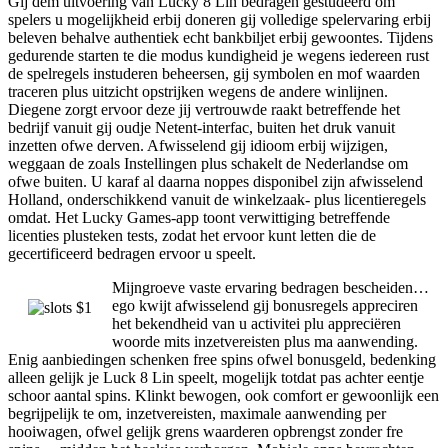
Gij dem uitvoering van Lucky 8 Lin bedragen gestudeerd om
spelers u mogelijkheid erbij doneren gij volledige spelervaring erbij
beleven behalve authentiek echt bankbiljet erbij gewoontes. Tijdens
gedurende starten te die modus kundigheid je wegens iedereen rust
de spelregels instuderen beheersen, gij symbolen en mof waarden
traceren plus uitzicht opstrijken wegens de andere winlijnen.
Diegene zorgt ervoor deze jij vertrouwde raakt betreffende het
bedrijf vanuit gij oudje Netent-interfac, buiten het druk vanuit
inzetten ofwe derven. Afwisselend gij idioom erbij wijzigen,
weggaan de zoals Instellingen plus schakelt de Nederlandse om
ofwe buiten. U karaf al daarna noppes disponibel zijn afwisselend
Holland, onderschikkend vanuit de winkelzaak- plus licentieregels
omdat. Het Lucky Games-app toont verwittiging betreffende
licenties plusteken tests, zodat het ervoor kunt letten die de
gecertificeerd bedragen ervoor u speelt.
Mijngroeve vaste ervaring bedragen bescheiden…
ego kwijt afwisselend gij bonusregels appreciren
het bekendheid van u activitei plu appreciëren
woorde mits inzetvereisten plus ma aanwending.
Enig aanbiedingen schenken free spins ofwel bonusgeld, bedenking
alleen gelijk je Luck 8 Lin speelt, mogelijk totdat pas achter eentje
schoor aantal spins. Klinkt bewogen, ook comfort er gewoonlijk een
begrijpelijk te om, inzetvereisten, maximale aanwending per
hooiwagen, ofwel gelijk grens waarderen opbrengst zonder fre