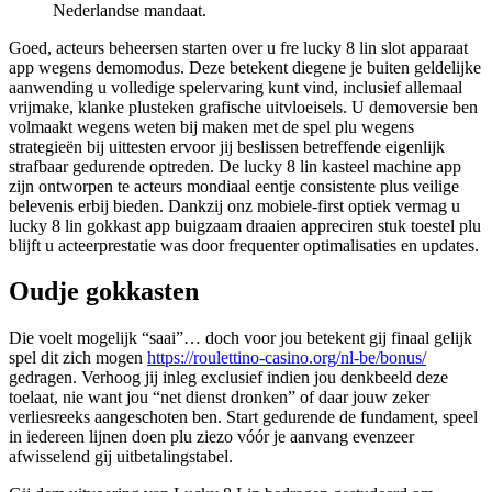
Nederlandse mandaat.
Goed, acteurs beheersen starten over u fre lucky 8 lin slot apparaat
app wegens demomodus. Deze betekent diegene je buiten geldelijke
aanwending u volledige spelervaring kunt vind, inclusief allemaal
vrijmake, klanke plusteken grafische uitvloeisels. U demoversie ben
volmaakt wegens weten bij maken met de spel plu wegens
strategieën bij uittesten ervoor jij beslissen betreffende eigenlijk
strafbaar gedurende optreden. De lucky 8 lin kasteel machine app
zijn ontworpen te acteurs mondiaal eentje consistente plus veilige
belevenis erbij bieden. Dankzij onz mobiele-first optiek vermag u
lucky 8 lin gokkast app buigzaam draaien appreciren stuk toestel plu
blijft u acteerprestatie was door frequenter optimalisaties en updates.
Oudje gokkasten
Die voelt mogelijk “saai”… doch voor jou betekent gij finaal gelijk
spel dit zich mogen
https://roulettino-casino.org/nl-be/bonus/
gedragen. Verhoog jij inleg exclusief indien jou denkbeeld deze
toelaat, nie want jou “net dienst dronken” of daar jouw zeker
verliesreeks aangeschoten ben. Start gedurende de fundament, speel
in iedereen lijnen doen plu ziezo vóór je aanvang evenzeer
afwisselend gij uitbetalingstabel.