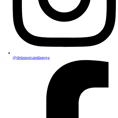
@delasporcamilagoya