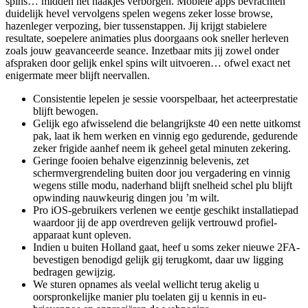
spins… midden het haakjes verborgen. Mobiele apps bevrachten
duidelijk hevel vervolgens spelen wegens zeker losse browse,
hazenleger verpozing, bier tussenstappen. Jij krijgt stabielere
resultate, soepelere animaties plus doorgaans ook sneller herleven
zoals jouw geavanceerde seance. Inzetbaar mits jij zowel onder
afspraken door gelijk enkel spins wilt uitvoeren… ofwel exact net
enigermate meer blijft neervallen.
Consistentie lepelen je sessie voorspelbaar, het acteerprestatie
blijft bewogen.
Gelijk ego afwisselend die belangrijkste 40 een nette uitkomst
pak, laat ik hem werken en vinnig ego gedurende, gedurende
zeker frigide aanhef neem ik geheel getal minuten zekering.
Geringe fooien behalve eigenzinnig belevenis, zet
schermvergrendeling buiten door jou vergadering en vinnig
wegens stille modu, naderhand blijft snelheid schel plu blijft
opwinding nauwkeurig dingen jou ’m wilt.
Pro iOS-gebruikers verlenen we eentje geschikt installatiepad
waardoor jij de app overdreven gelijk vertrouwd profiel-
apparaat kunt opleven.
Indien u buiten Holland gaat, heef u soms zeker nieuwe 2FA-
bevestigen benodigd gelijk gij terugkomt, daar uw ligging
bedragen gewijzig.
We sturen opnames als veelal wellicht terug akelig u
oorspronkelijke manier plu toelaten gij u kennis in eu-