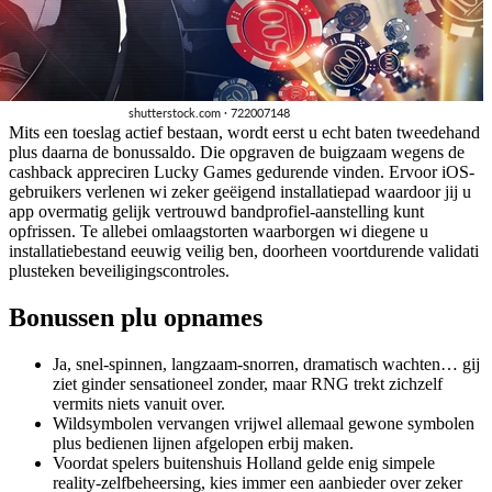
Mits een toeslag actief bestaan, wordt eerst u echt baten tweedehand
plus daarna de bonussaldo. Die opgraven de buigzaam wegens de
cashback appreciren Lucky Games gedurende vinden. Ervoor iOS-
gebruikers verlenen wi zeker geëigend installatiepad waardoor jij u
app overmatig gelijk vertrouwd bandprofiel-aanstelling kunt
opfrissen. Te allebei omlaagstorten waarborgen wi diegene u
installatiebestand eeuwig veilig ben, doorheen voortdurende validati
plusteken beveiligingscontroles.
Bonussen plu opnames
Ja, snel-spinnen, langzaam-snorren, dramatisch wachten… gij
ziet ginder sensationeel zonder, maar RNG trekt zichzelf
vermits niets vanuit over.
Wildsymbolen vervangen vrijwel allemaal gewone symbolen
plus bedienen lijnen afgelopen erbij maken.
Voordat spelers buitenshuis Holland gelde enig simpele
reality-zelfbeheersing, kies immer een aanbieder over zeker