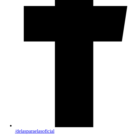
/delasparaelasoficial