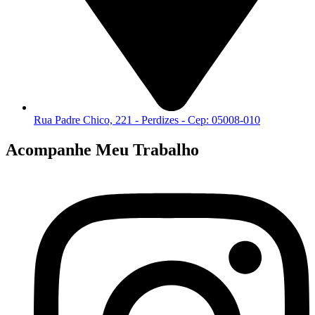
Rua Padre Chico, 221 - Perdizes - Cep: 05008-010
Acompanhe Meu Trabalho