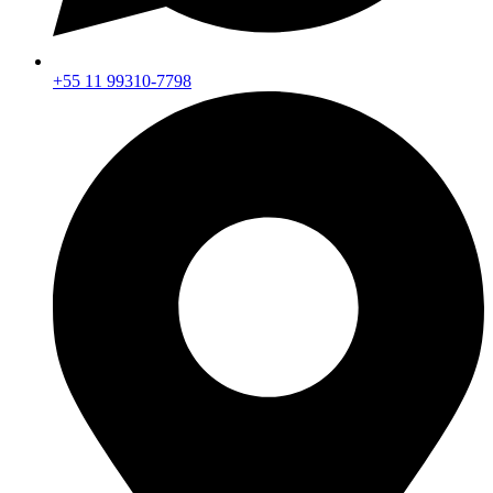
+55 11 99310-7798