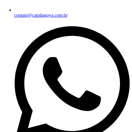
contato@camilagoya.com.br