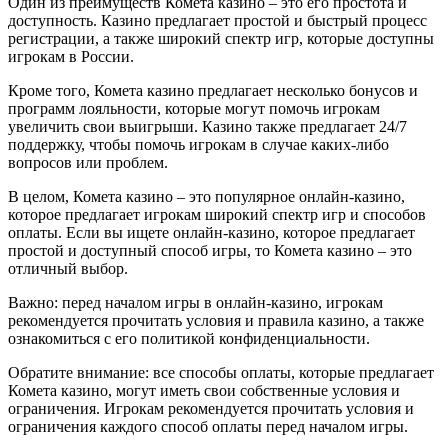
Один из преимуществ Комета казино – это его простота и
доступность. Казино предлагает простой и быстрый процесс
регистрации, а также широкий спектр игр, которые доступны
игрокам в России.
Кроме того, Комета казино предлагает несколько бонусов и
программ лояльности, которые могут помочь игрокам
увеличить свои выигрыши. Казино также предлагает 24/7
поддержку, чтобы помочь игрокам в случае каких-либо
вопросов или проблем.
В целом, Комета казино – это популярное онлайн-казино,
которое предлагает игрокам широкий спектр игр и способов
оплаты. Если вы ищете онлайн-казино, которое предлагает
простой и доступный способ игры, то Комета казино – это
отличный выбор.
Важно: перед началом игры в онлайн-казино, игрокам
рекомендуется прочитать условия и правила казино, а также
ознакомиться с его политикой конфиденциальности.
Обратите внимание: все способы оплаты, которые предлагает
Комета казино, могут иметь свои собственные условия и
ограничения. Игрокам рекомендуется прочитать условия и
ограничения каждого способ оплаты перед началом игры.