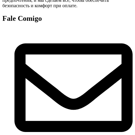
предпочтения, и мы сделаем все, чтобы обеспечить
безопасность и комфорт при оплате.
Fale Comigo