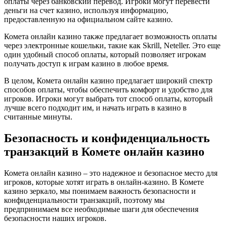
оплаты через банковский перевод. Игроки могут перевести
деньги на счет казино, используя информацию,
предоставленную на официальном сайте казино.
Комета онлайн казино также предлагает возможность оплаты
через электронные кошельки, такие как Skrill, Neteller. Это еще
один удобный способ оплаты, который позволяет игрокам
получать доступ к играм казино в любое время.
В целом, Комета онлайн казино предлагает широкий спектр
способов оплаты, чтобы обеспечить комфорт и удобство для
игроков. Игроки могут выбрать тот способ оплаты, который
лучше всего подходит им, и начать играть в казино в
считанные минуты.
Безопасность и конфиденциальность
транзакций в Комете онлайн казино
Комета онлайн казино – это надежное и безопасное место для
игроков, которые хотят играть в онлайн-казино. В Комете
казино зеркало, мы понимаем важность безопасности и
конфиденциальности транзакций, поэтому мы
предпринимаем все необходимые шаги для обеспечения
безопасности наших игроков.