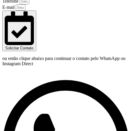
Telefone
E-mail
Solicitar Contato
ou então clique abaixo para continuar o contato pelo WhatsApp ou
Instagram Direct