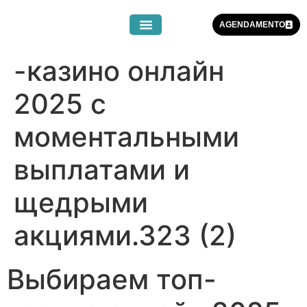
AGENDAMENTO
-казино онлайн
2025 с
моментальными
выплатами и
щедрыми
акциями.323 (2)
Выбираем топ-