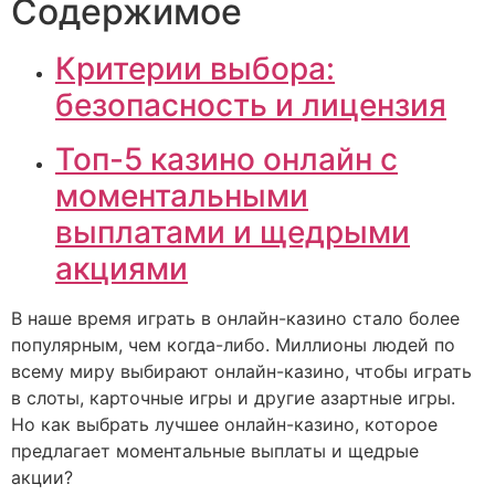
Содержимое
Критерии выбора:
безопасность и лицензия
Топ-5 казино онлайн с
моментальными
выплатами и щедрыми
акциями
В наше время играть в онлайн-казино стало более
популярным, чем когда-либо. Миллионы людей по
всему миру выбирают онлайн-казино, чтобы играть
в слоты, карточные игры и другие азартные игры.
Но как выбрать лучшее онлайн-казино, которое
предлагает моментальные выплаты и щедрые
акции?