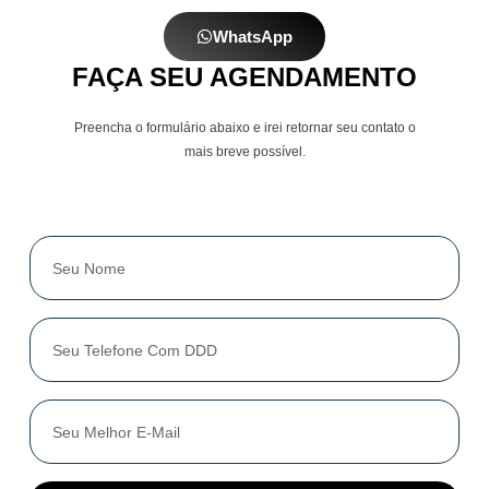
WhatsApp
FAÇA SEU AGENDAMENTO
Preencha o formulário abaixo e irei retornar seu contato o
mais breve possível.