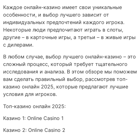
Каждое онлайн-казино имеет свои уникальные
особенности, и выбор лучшего зависит от
индивидуальных предпочтений каждого игрока.
Некоторые люди предпочитают играть в слоты,
другие – в карточные игры, а третьи – в живые игры
с дилерами.
В любом случае, выбор лучшего онлайн-казино – это
сложный процесс, который требует тщательного
исследования и анализа. В этом обзоре мы поможем
вам сделать правильный выбор, рассмотрев топ-
казино онлайн 2025, которые предлагают лучшие
условия для игроков.
Топ-казино онлайн 2025:
Казино 1: Online Casino 1
Казино 2: Online Casino 2