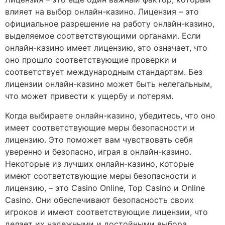
влияет на выбор онлайн-казино. Лицензия – это
официальное разрешение на работу онлайн-казино,
выделяемое соответствующими органами. Если
онлайн-казино имеет лицензию, это означает, что
оно прошло соответствующие проверки и
соответствует международным стандартам. Без
лицензии онлайн-казино может быть нелегальным,
что может привести к ущербу и потерям.
Когда выбираете онлайн-казино, убедитесь, что оно
имеет соответствующие меры безопасности и
лицензию. Это поможет вам чувствовать себя
уверенно и безопасно, играя в онлайн-казино.
Некоторые из лучших онлайн-казино, которые
имеют соответствующие меры безопасности и
лицензию, – это Casino Online, Top Casino и Online
Casino. Они обеспечивают безопасность своих
игроков и имеют соответствующие лицензии, что
делает их надежными и достойными выбора.