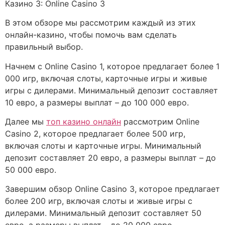
Казино 3: Online Casino 3
В этом обзоре мы рассмотрим каждый из этих
онлайн-казино, чтобы помочь вам сделать
правильный выбор.
Начнем с Online Casino 1, которое предлагает более 1
000 игр, включая слоты, карточные игры и живые
игры с дилерами. Минимальный депозит составляет
10 евро, а размеры выплат – до 100 000 евро.
Далее мы
топ казино онлайн
рассмотрим Online
Casino 2, которое предлагает более 500 игр,
включая слоты и карточные игры. Минимальный
депозит составляет 20 евро, а размеры выплат – до
50 000 евро.
Завершим обзор Online Casino 3, которое предлагает
более 200 игр, включая слоты и живые игры с
дилерами. Минимальный депозит составляет 50