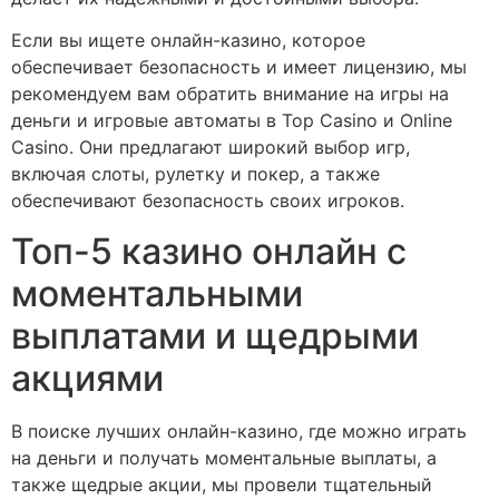
Если вы ищете онлайн-казино, которое
обеспечивает безопасность и имеет лицензию, мы
рекомендуем вам обратить внимание на игры на
деньги и игровые автоматы в Top Casino и Online
Casino. Они предлагают широкий выбор игр,
включая слоты, рулетку и покер, а также
обеспечивают безопасность своих игроков.
Топ-5 казино онлайн с
моментальными
выплатами и щедрыми
акциями
В поиске лучших онлайн-казино, где можно играть
на деньги и получать моментальные выплаты, а
также щедрые акции, мы провели тщательный