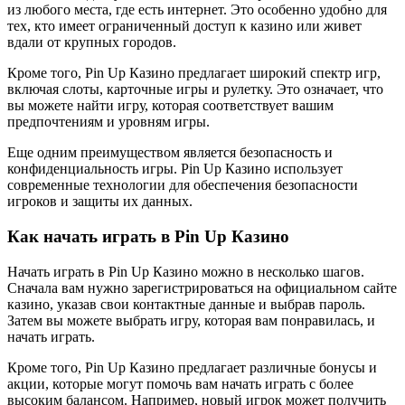
из любого места, где есть интернет. Это особенно удобно для
тех, кто имеет ограниченный доступ к казино или живет
вдали от крупных городов.
Кроме того, Pin Up Казино предлагает широкий спектр игр,
включая слоты, карточные игры и рулетку. Это означает, что
вы можете найти игру, которая соответствует вашим
предпочтениям и уровням игры.
Еще одним преимуществом является безопасность и
конфиденциальность игры. Pin Up Казино использует
современные технологии для обеспечения безопасности
игроков и защиты их данных.
Как начать играть в Pin Up Казино
Начать играть в Pin Up Казино можно в несколько шагов.
Сначала вам нужно зарегистрироваться на официальном сайте
казино, указав свои контактные данные и выбрав пароль.
Затем вы можете выбрать игру, которая вам понравилась, и
начать играть.
Кроме того, Pin Up Казино предлагает различные бонусы и
акции, которые могут помочь вам начать играть с более
высоким балансом. Например, новый игрок может получить