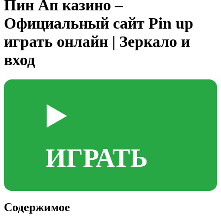
Пин Ап казино –
Официальный сайт Pin up
играть онлайн | Зеркало и
вход
▶️
ИГРАТЬ
Содержимое