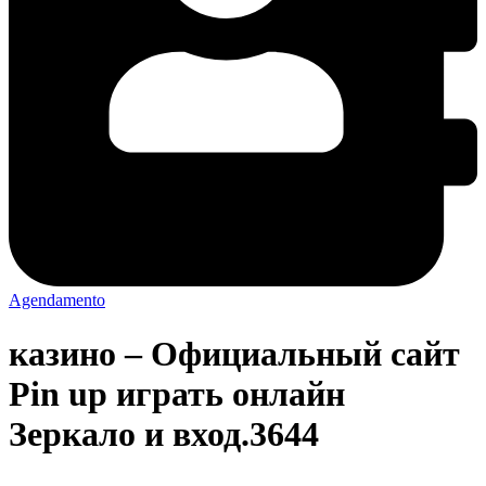
Agendamento
казино – Официальный сайт
Pin up играть онлайн
Зеркало и вход.3644