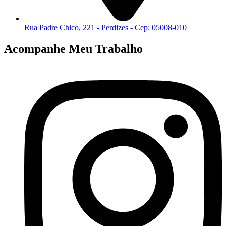
Rua Padre Chico, 221 - Perdizes - Cep: 05008-010
Acompanhe Meu Trabalho