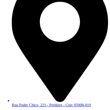
Rua Padre Chico, 221 - Perdizes - Cep: 05008-010