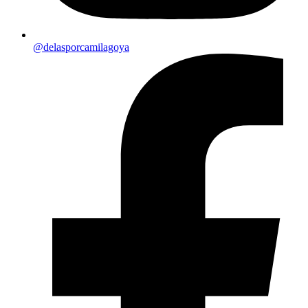
@delasporcamilagoya