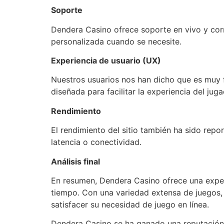
Soporte
Dendera Casino ofrece soporte en vivo y corre
personalizada cuando se necesite.
Experiencia de usuario (UX)
Nuestros usuarios nos han dicho que es muy fá
diseñada para facilitar la experiencia del ju
Rendimiento
El rendimiento del sitio también ha sido re
latencia o conectividad.
Análisis final
En resumen, Dendera Casino ofrece una exper
tiempo. Con una variedad extensa de juegos, 
satisfacer su necesidad de juego en línea.
Dendera Casino se ha ganado una reputación 