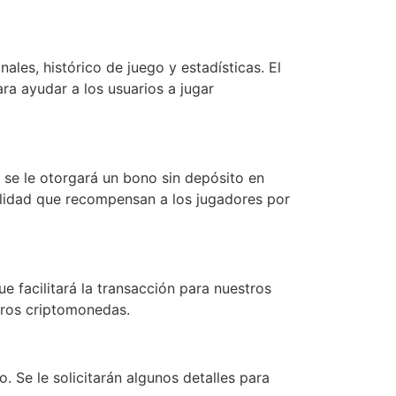
les, histórico de juego y estadísticas. El
ra ayudar a los usuarios a jugar
 se le otorgará un bono sin depósito en
delidad que recompensan a los jugadores por
e facilitará la transacción para nuestros
tros criptomonedas.
o. Se le solicitarán algunos detalles para