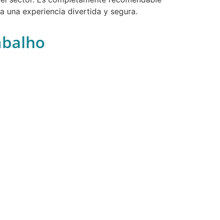
a una experiencia divertida y segura.
balho