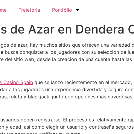
me
Trajetória
Portfólio
os de Azar en Dendera 
uegos de azar, hay muchos sitios que ofrecen una variedad 
que busca conquistar a los jugadores con su selección de j
ave del sitio web, desde la creación de una cuenta hasta la
a Casino Spain
que se lanzó recientemente en el mercado, p
brindar a los jugadores una experiencia divertida y segura c
ras, ruleta y blackjack, junto con opciones más novedosas
suarios deben registrarse. El proceso es relativamente ráp
n y edad, así como elegir un usuario y contraseña seguros
nstrucciones para verificar su cuenta.