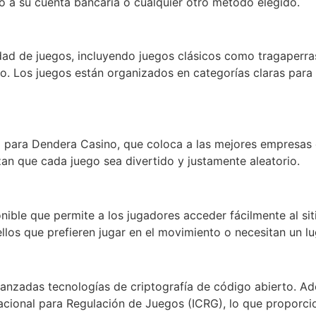
ago a su cuenta bancaria o cualquier otro método elegido.
ad de juegos, incluyendo juegos clásicos como tragaperras
 Los juegos están organizados en categorías claras para f
al para Dendera Casino, que coloca a las mejores empresas
n que cada juego sea divertido y justamente aleatorio.
nible que permite a los jugadores acceder fácilmente al si
ellos que prefieren jugar en el movimiento o necesitan un l
vanzadas tecnologías de criptografía de código abierto. 
rnacional para Regulación de Juegos (ICRG), lo que proporcio