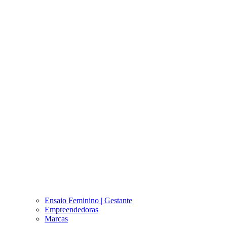
Ensaio Feminino | Gestante
Empreendedoras
Marcas