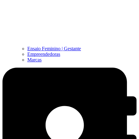
Ensaio Feminino | Gestante
Empreendedoras
Marcas