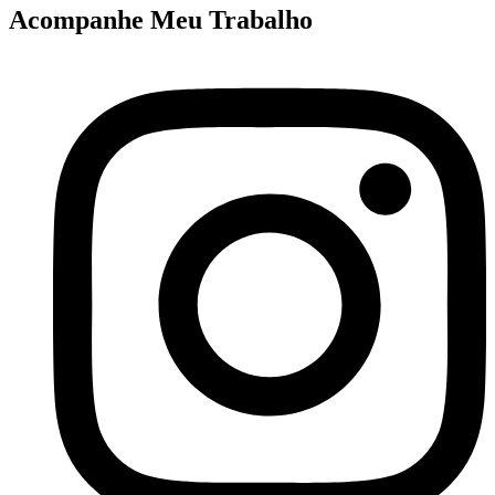
Acompanhe Meu Trabalho