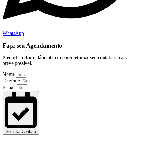
WhatsApp
Faça seu Agendamento
Preencha o formulário abaixo e irei retornar seu contato o mais
breve possível.
Nome
Telefone
E-mail
Solicitar Contato