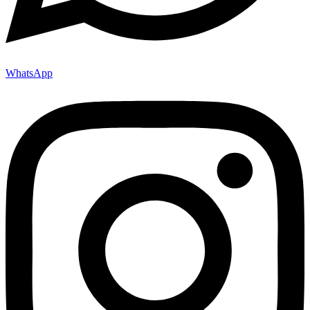
WhatsApp