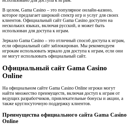
использовано для доступа к играм.
В целом, Gama Casino – это популярное онлайн-казино,
которое предлагает широкий спектр игр и услуг для своих
клиентов. Официальный сайт Gama Casino доступен на
нескольких языках, включая русский, и может быть
использован для доступа к играм.
Зеркало Gama Casino – это отличный способ доступа к играм,
если официальный сайт заблокирован. Мы рекомендуем
игрокам использовать зеркало для доступа к играм, если они
не могут использовать официальный сайт.
Официальный сайт Gama Casino
Online
На официальном сайте Gama Casino Online игроки могут
найти множество преимуществ, включая доступ к играм от
ведущих разработчиков, привлекательные бонусы и акции, а
также круглосуточную поддержку клиентов.
Преимущества официального сайта Gama Casino
Online