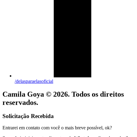
/delasparaelasoficial
Camila Goya © 2026. Todos os direitos
reservados.
Solicitação Recebida
Entrarei em contato com você o mais breve possível, ok?