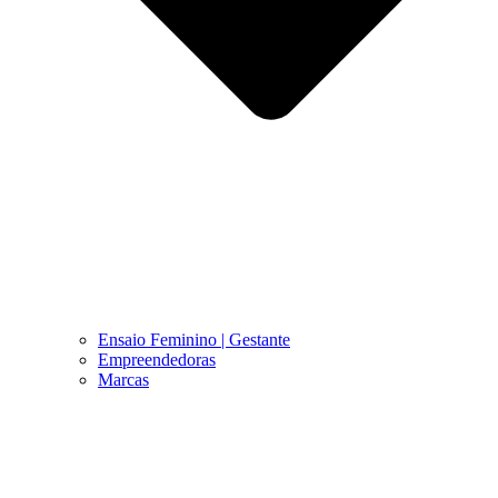
Ensaio Feminino | Gestante
Empreendedoras
Marcas