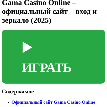
Gama Casino Online –
официальный сайт – вход и
зеркало (2025)
▶️
ИГРАТЬ
Содержимое
Официальный сайт Gama Casino Online