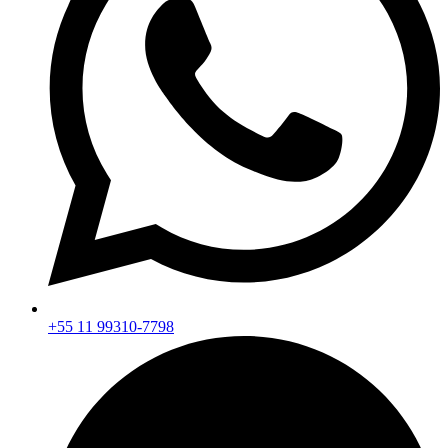
+55 11 99310-7798