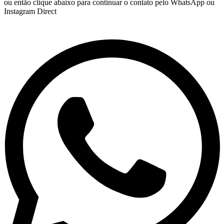
ou então clique abaixo para continuar o contato pelo WhatsApp ou
Instagram Direct