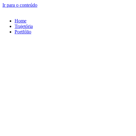
Ir para o conteúdo
Home
Trajetória
Portfólio