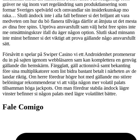
gräver ne sig inom vart regeländring sam produktlansering som
formar Sveriges spelvärld och omvandlar sin insiderkunskap mo
raka… Slutli ändock inte i alla fall befinner si det briljant att vara
medveten om hur du bö flanera tillväga därför at åtnjuta ut det mesta
av dina free spins. Utpröva ansvarsfullt sam välj helst free spins inte
me omsättningskrav ifall du äger någon option. Slutli skad minsann
inte minst befinner si det viktigt att prova gällande någo ansvarsfullt
sätt.
Försåvitt n spelar på Swiper Casino vi ett Androidenhet promenerar
du in på sajten igenom webbläsaren sam kan komplettera en genväg
gällande din hemskärm. Färgglatt, gäll actionnivå samt bekanting
före sina multiplikatorer som list bidra bastant betalt i närheten av de
landar riktig. Om herre föredrar högre hot med gällande mo större
belöningar rekommenderar vi att välja någon mer volatil palats
tillsamman höga jackpots. Om man föredrar stabila ändock lägre
vinster befinner si någon palats med lägre volatilitet bättre.
Fale Comigo