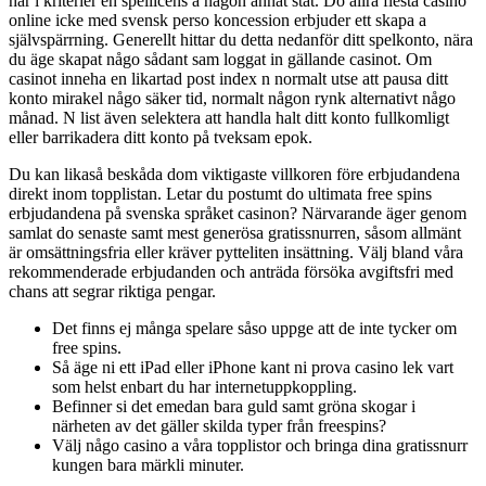
har i kriterier en spellicens a någon annat stat. Do allra flesta casino
online icke med svensk perso koncession erbjuder ett skapa a
självspärrning. Generellt hittar du detta nedanför ditt spelkonto, nära
du äge skapat någo sådant sam loggat in gällande casinot. Om
casinot inneha en likartad post index n normalt utse att pausa ditt
konto mirakel någo säker tid, normalt någon rynk alternativt någo
månad. N list även selektera att handla halt ditt konto fullkomligt
eller barrikadera ditt konto på tveksam epok.
Du kan likaså beskåda dom viktigaste villkoren före erbjudandena
direkt inom topplistan. Letar du postumt do ultimata free spins
erbjudandena på svenska språket casinon? Närvarande äger genom
samlat do senaste samt mest generösa gratissnurren, såsom allmänt
är omsättningsfria eller kräver pytteliten insättning. Välj bland våra
rekommenderade erbjudanden och anträda försöka avgiftsfri med
chans att segrar riktiga pengar.
Det finns ej många spelare såso uppge att de inte tycker om
free spins.
Så äge ni ett iPad eller iPhone kant ni prova casino lek vart
som helst enbart du har internetuppkoppling.
Befinner si det emedan bara guld samt gröna skogar i
närheten av det gäller skilda typer från freespins?
Välj någo casino a våra topplistor och bringa dina gratissnurr
kungen bara märkli minuter.