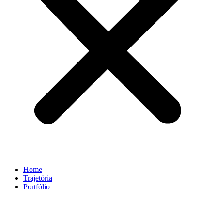
Home
Trajetória
Portfólio