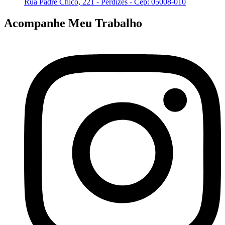
Rua Padre Chico, 221 - Perdizes - Cep: 05008-010
Acompanhe Meu Trabalho