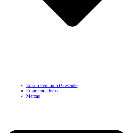
Ensaio Feminino | Gestante
Empreendedoras
Marcas