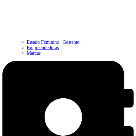
Ensaio Feminino | Gestante
Empreendedoras
Marcas