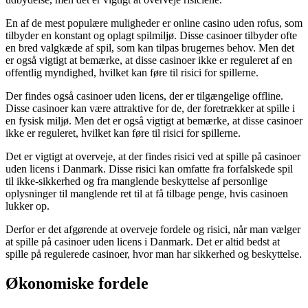
En af de mest populære muligheder er online casino uden rofus, som
tilbyder en konstant og oplagt spilmiljø. Disse casinoer tilbyder ofte
en bred valgkæde af spil, som kan tilpas brugernes behov. Men det
er også vigtigt at bemærke, at disse casinoer ikke er reguleret af en
offentlig myndighed, hvilket kan føre til risici for spillerne.
Der findes også casinoer uden licens, der er tilgængelige offline.
Disse casinoer kan være attraktive for de, der foretrækker at spille i
en fysisk miljø. Men det er også vigtigt at bemærke, at disse casinoer
ikke er reguleret, hvilket kan føre til risici for spillerne.
Det er vigtigt at overveje, at der findes risici ved at spille på casinoer
uden licens i Danmark. Disse risici kan omfatte fra forfalskede spil
til ikke-sikkerhed og fra manglende beskyttelse af personlige
oplysninger til manglende ret til at få tilbage penge, hvis casinoen
lukker op.
Derfor er det afgørende at overveje fordele og risici, når man vælger
at spille på casinoer uden licens i Danmark. Det er altid bedst at
spille på regulerede casinoer, hvor man har sikkerhed og beskyttelse.
Økonomiske fordele