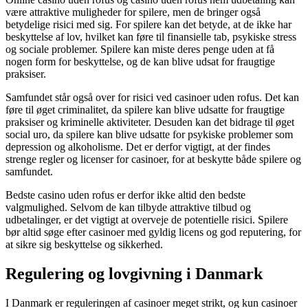
være attraktive muligheder for spilere, men de bringer også
betydelige risici med sig. For spilere kan det betyde, at de ikke har
beskyttelse af lov, hvilket kan føre til finansielle tab, psykiske stress
og sociale problemer. Spilere kan miste deres penge uden at få
nogen form for beskyttelse, og de kan blive udsat for fraugtige
praksiser.
Samfundet står også over for risici ved casinoer uden rofus. Det kan
føre til øget criminalitet, da spilere kan blive udsatte for fraugtige
praksiser og kriminelle aktiviteter. Desuden kan det bidrage til øget
social uro, da spilere kan blive udsatte for psykiske problemer som
depression og alkoholisme. Det er derfor vigtigt, at der findes
strenge regler og licenser for casinoer, for at beskytte både spilere og
samfundet.
Bedste casino uden rofus er derfor ikke altid den bedste
valgmulighed. Selvom de kan tilbyde attraktive tilbud og
udbetalinger, er det vigtigt at overveje de potentielle risici. Spilere
bør altid søge efter casinoer med gyldig licens og god reputering, for
at sikre sig beskyttelse og sikkerhed.
Regulering og lovgivning i Danmark
I Danmark er reguleringen af casinoer meget strikt, og kun casinoer