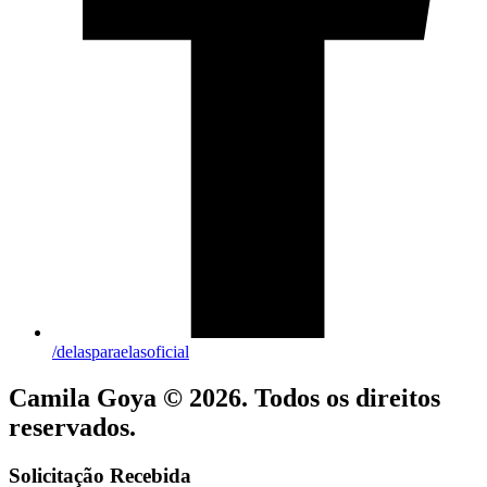
/delasparaelasoficial
Camila Goya © 2026. Todos os direitos
reservados.
Solicitação Recebida