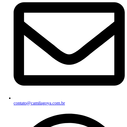
contato@camilagoya.com.br