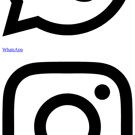
WhatsApp