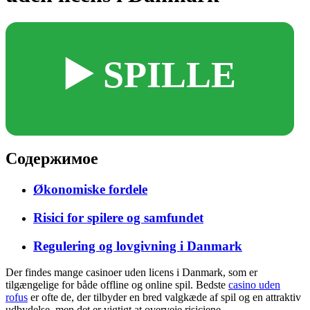
▶️ SPILLE
Содержимое
Økonomiske fordele
Risici for spilere og samfundet
Regulering og lovgivning i Danmark
Der findes mange casinoer uden licens i Danmark, som er
tilgængelige for både offline og online spil. Bedste
casino uden
rofus
er ofte de, der tilbyder en bred valgkæde af spil og en attraktiv
udbydelse, men det er vigtigt at overveje risiciene.