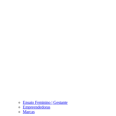
Ensaio Feminino | Gestante
Empreendedoras
Marcas