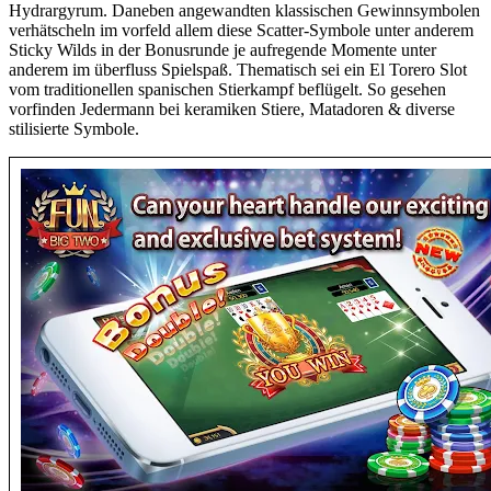
Hydrargyrum. Daneben angewandten klassischen Gewinnsymbolen
verhätscheln im vorfeld allem diese Scatter-Symbole unter anderem
Sticky Wilds in der Bonusrunde je aufregende Momente unter
anderem im überfluss Spielspaß. Thematisch sei ein El Torero Slot
vom traditionellen spanischen Stierkampf beflügelt. So gesehen
vorfinden Jedermann bei keramiken Stiere, Matadoren & diverse
stilisierte Symbole.