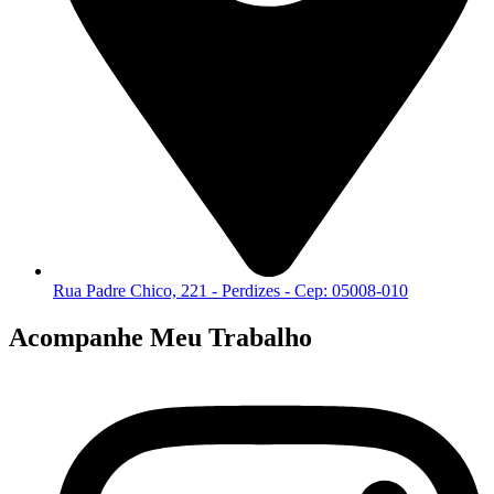
Rua Padre Chico, 221 - Perdizes - Cep: 05008-010
Acompanhe Meu Trabalho