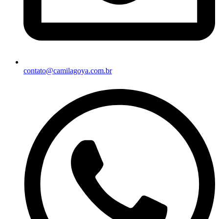
contato@camilagoya.com.br