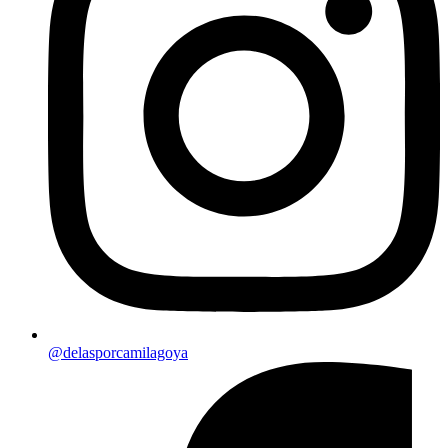
@delasporcamilagoya