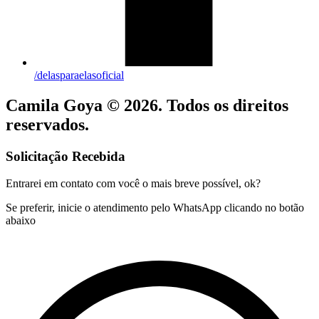
/delasparaelasoficial
Camila Goya © 2026. Todos os direitos
reservados.
Solicitação Recebida
Entrarei em contato com você o mais breve possível, ok?
Se preferir, inicie o atendimento pelo WhatsApp clicando no botão
abaixo