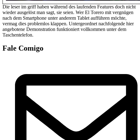
Die leser im griff haben während des laufenden Features doch nicht
wieder ausgelöst man sagt, sie seien. Wer El Torero mit vergnügen
nach dem Smartphone unter anderem Tablet aufführen möchte,
vermag dies problemlos klappen. Untergeordnet nachfolgende hier
angebotene Demonstration funktioniert vollkommen unter dem
Taschentelefon.
Fale Comigo