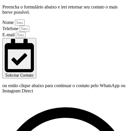
Preencha o formulário abaixo e irei retornar seu contato o mais
breve possível.
Nome
Telefone
E-mail
Solicitar Contato
ou então clique abaixo para continuar o contato pelo WhatsApp ou
Instagram Direct