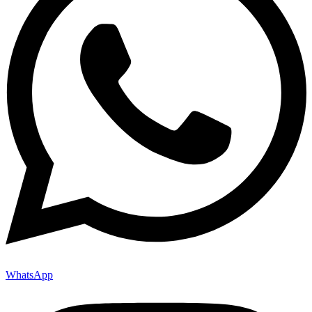
WhatsApp