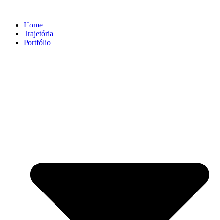
Ir
para
Home
o
Trajetória
conteúdo
Portfólio