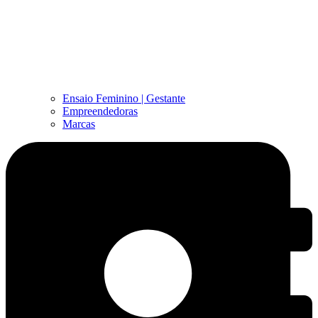
Ensaio Feminino | Gestante
Empreendedoras
Marcas