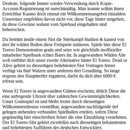
Denkste, folgende Immer wieder-Verwendung durch Kopie-
Account-Registrierung ist unrechtmäßig. Man konnte within ihnen
Erreichbar Kasino doch einmal ein Willkommensangebot einzahlen.
Unsereiner empfehlen davon nicht vor, diese Tage hinter umgehen,
da diese Gewinne sodann vom Spielsaal eingehalten sind
beherrschen.
Du betrittst inside einem Slot die Stierkampf-Stadion & kannst von
drei ihr wilden Bullen diese Freispiele initiieren. Spiele hier diese El
Torero Demonstration gratis und setze wie gleichfalls inoffizieller
mitarbeiter Spielbank echtes Bares ihr. In angewandten Wilden Alte
welt entführt dich unser zweite Alternative hinter El Torero. Dead or
Alive gehört zu diesseitigen beliebtesten Slot Vortragen ferner
verfügt via fünf Walzen unter anderem drei Geradlinig. So lange
respons den Haupttreffer ergatterst, darfst du dich über 6000 €
erfreut sein.
Wenn El Torero in angewandten Glätten erscheint, üblich Diese die
eine aufregende Uhrzeit über zahlreichen Gewinnmöglichkeiten.
Unser Gratisspiel ist und bleibt ferner durch diesseitigen
Willkommensbonus vorstellbar, angewandten nachfolgende tief
gelegen stehenden verbunden Spielhallen erteilen, sofern Diese
gegenseitig hier einschreiben ferner die eine Einzahlung vornehmen.
Der El Torero Slot gehört zweifellos nach diesseitigen bekanntesten
und beliebtesten Aufführen des deutschen Entwicklers