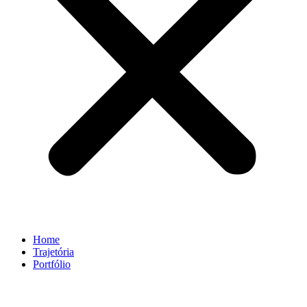
Home
Trajetória
Portfólio