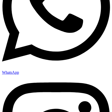
WhatsApp