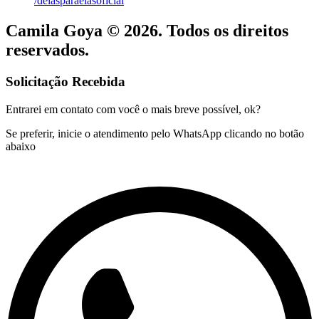
/delasparaelasoficial
Camila Goya © 2026. Todos os direitos
reservados.
Solicitação Recebida
Entrarei em contato com você o mais breve possível, ok?
Se preferir, inicie o atendimento pelo WhatsApp clicando no botão
abaixo