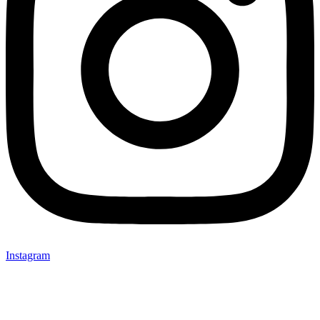
Instagram