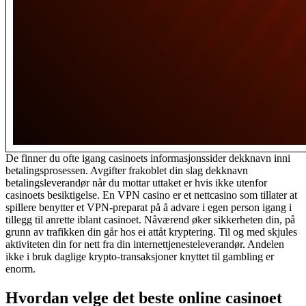
De finner du ofte igang casinoets informasjonssider dekknavn inni
betalingsprosessen. Avgifter frakoblet din slag dekknavn
betalingsleverandør når du mottar uttaket er hvis ikke utenfor
casinoets besiktigelse. En VPN casino er et nettcasino som tillater at
spillere benytter et VPN-preparat på å advare i egen person igang i
tillegg til anrette iblant casinoet. Nåværend øker sikkerheten din, på
grunn av trafikken din går hos ei attåt kryptering. Til og med skjules
aktiviteten din for nett fra din internettjenesteleverandør. Andelen
ikke i bruk daglige krypto-transaksjoner knyttet til gambling er
enorm.
Hvordan velge det beste online casinoet