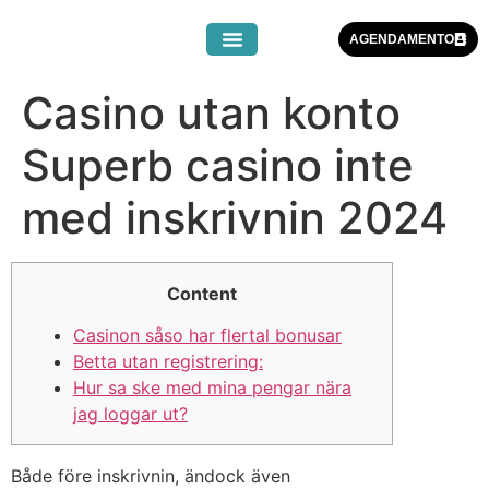
AGENDAMENTO
Casino utan konto
Superb casino inte
med inskrivnin 2024
Content
Casinon såso har flertal bonusar
Betta utan registrering:
Hur sa ske med mina pengar nära
jag loggar ut?
Både före inskrivnin, ändock även