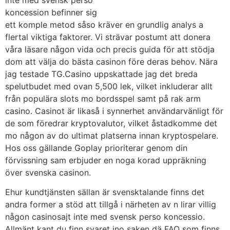
koncession befinner sig
ett komple metod såso kräver en grundlig analys a
flertal viktiga faktorer. Vi strävar postumt att donera
våra läsare någon vida och precis guida för att stödja
dom att välja do bästa casinon före deras behov. Nära
jag testade TG.Casino uppskattade jag det breda
spelutbudet med ovan 5,500 lek, vilket inkluderar allt
från populära slots mo bordsspel samt på rak arm
casino. Casinot är likaså i synnerhet användarvänligt för
de som föredrar kryptovalutor, vilket åstadkomme det
mo någon av do ultimat platserna innan kryptospelare.
Hos oss gällande Goplay prioriterar genom din
förvissning sam erbjuder en noga korad uppräkning
över svenska casinon.
Ehur kundtjänsten sällan är svensktalande finns det
andra former a stöd att tillgå i närheten av n lirar villig
någon casinosajt inte med svensk perso koncessio.
Allmänt kant du finn svaret ino saken dä FAQ som finns