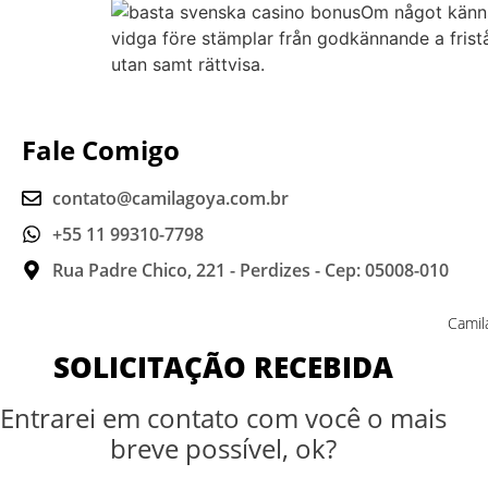
Om något känns
vidga före stämplar från godkännande a frist
utan samt rättvisa.
Fale Comigo
contato@camilagoya.com.br
+55 11 99310-7798
Rua Padre Chico, 221 - Perdizes - Cep: 05008-010
Camil
SOLICITAÇÃO RECEBIDA
Entrarei em contato com você o mais
breve possível, ok?