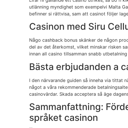
utlänning myndighet som exempelvi Malta Gamin
befinner si rättvisa, sam att casinot följer 
Casinon med Siru Cellu
Någo cashback bonus skänker de någon procentu
del av det återkomst, vilket minskar risken 
innan all casino tillsamman snabb utbetalning
Bästa erbjudanden a c
I den närvarande guiden så inneha via tittat 
något a våra rekommenderade betalningsaltern
casinovärdar. Skada acceptera så äge dagens 
Sammanfattning: Förde
språket casinon