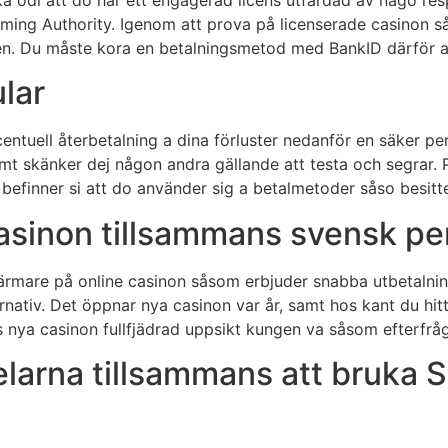
g Authority. Igenom att prova på licenserade casinon så ve
lagen. Du måste kora en betalningsmetod med BankID därför at
lar
ell återbetalning a dina förluster nedanför en säker period
samt skänker dej någon andra gällande att testa och segrar
 befinner si att do använder sig a betalmetoder såso besitt
asinon tillsammans svensk per
närmare på online casinon såsom erbjuder snabba utbetalning
ativ. Det öppnar nya casinon var år, samt hos kant du hitt
nya casinon fullfjädrad uppsikt kungen va såsom efterfråg
larna tillsammans att bruka 