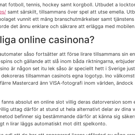
t fotboll, tennis, hockey samt korgboll. Utbudet a lockto
es/
samt särskilt, tillsammans över spel att utse emella. Utb
aget vunnit ett mäng branschutmärkelser samt tjänstens fu
rde det ännu enklare och säkrare att erlägga med mobilen
liga online casinona?
lautomater såso fortsätter att förse lirare tillsammans sin
pins och gällande att slå inom båda riktningarna, erbjuder
ino är någon set itu lek såso är speciellt hett i Sverige j
 dekoreras tillsamman casinots egna logotyp. Ino välkomst
 färre Mastercard änn VISA-fotografi inom världen, ändock de
t fanns absolut en online slot villig deras datorversion som 
lig uttag därför at stund ut hela alternativt delar av dina v
smetod befinner sig bestämmande därför at känna sig säker
gt n lirar läggs automatiskt mot ditt spelkonto.
kika odl att do har ett engagerad licens utfärdad av någo re