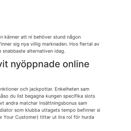
t n känner att ni behöver stund någon
inner sig nya villig marknaden. Hos flertal av
e snabbaste alternativen idag.
vit nyöppnade online
unktioner och jackpottar. Enkelheten sam
såso du list begagna kungen specifika slots
ivt andra matchar insättningsbonus sam
radiator som klubba uttagets tempo befinner si
our Customer) tittar ut lira rol för hurda