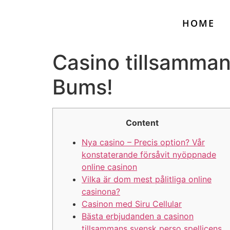
HOME
Casino tillsamman
Bums!
Content
Nya casino – Precis option? Vår
konstaterande försåvit nyöppnade
online casinon
Vilka är dom mest pålitliga online
casinona?
Casinon med Siru Cellular
Bästa erbjudanden a casinon
tillsammans svensk perso spellicens