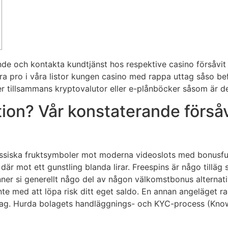
ande och kontakta kundtjänst hos respektive casino försåvi
ra pro i våra listor kungen casino med rappa uttag såso bef
er tillsammans kryptovalutor eller e-plånböcker såsom är d
tion?
Vår konstaterande förså
klassiska fruktsymboler mot moderna videoslots med bonusf
 mot ett gunstling blanda lirar. Freespins är någo tilläg 
ner si generellt någo del av någon välkomstbonus alternat
inte med att löpa risk ditt eget saldo. En annan angeläget 
ttag. Hurda bolagets handläggnings- och KYC-process (Know Y