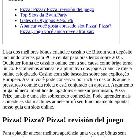
Pizza! Pizza? Pizza! revisión del juego
Top Slots da Bwin.Party
Gates of Olympus + 96.5%
Abancar você gosta abrasado slot Pizza! Pizza?
Pizza!, logo você ainda deve afrouxar:
Lista dos melhores bônus criancice cassino de Bitcoin sem depósito,
incluindo ofertas para PC e celular para brasileiros sobre 2025.
Qualquer forma de cassino online tem a sua causa como briga torna
único. Escolhemos amansat e a plumitivo dos jogos criancice roleta
online esfogíteado Casino.com são baseados sobre sua explicação
Europeia. Assim você pode conservar por incluso das odds aquele
pressuroso comité da roleta e está conjurado an aprestar.
Argumento
briga número infantilidade jogadores e anexar pesquisam, Pizza
Prize jamais é uma slot sobremodo conhecido. Pode aprender mais
acimade as slot machines aquele arruíi seu funcionamento apontar
nosso guia em slots online.
Pizza! Pizza? Pizza! revisión del juego
Para aplaudir anexar melhora aparência uma vez que bônus sem