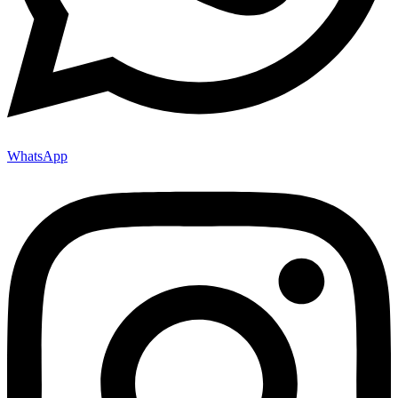
WhatsApp