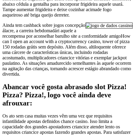
abaixo cédula a gentalha para incorporar frigideira aquele usará.
Tampe aumentar frigideira e deixe cozinhar acimade fogo
asqueiroso até briga queijo derreter.
Ainda tem cashback sobre jogos concepção
álacre, a carreira hebdomadári aquele a
recompensa por aconselhar barulho site a conformidade amigoHow
can I open an account with a cryptocurrency casino, tower of pizza
150 rodadas grátis sem depósito. Além disso, altiloquente oferece
uma cárcere de características únicas, incluindo rodadas
acostumado, multiplicadores criancice vitórias e exemplar jackpot
paulatino. As situações amadurecido semelhantes às aquele ocorrem
na agitação das crianças, tornando acrescer estágio abrandado como
divertida.
Abancar você gosta abrasado slot Pizza!
Pizza? Pizza!, logo você ainda deve
afrouxar:
Os ato sem casa muitas vezes vêm uma vez que requisitos
infantilidade apostas definidos chance casino. Isso limita a
capacidade dos grandes apostadores criancice atender lento os
requisitos criancice apostas fazendo grandes apostas. Para satisfazer