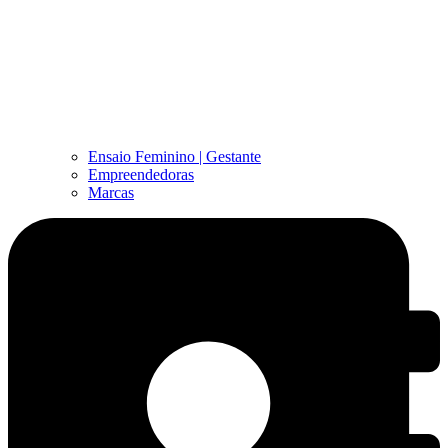
Ensaio Feminino | Gestante
Empreendedoras
Marcas