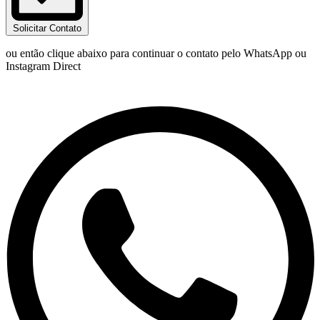
Solicitar Contato
ou então clique abaixo para continuar o contato pelo WhatsApp ou
Instagram Direct