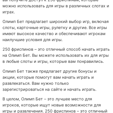
можно использовать для игры в различных слотах и
играх.
Олимп Бет предлагает широкий выбор игр, включая
слоты, карточные игры, рулетку и другие. Все игры
имеют высокое качество и обеспечивают игрокам
наилучшие условия для игры.
250 фриспинов – это отличный способ начать играть
на Олимп Бет. Вы можете использовать их для игры
в любые слоты и игры, которые вам понравились.
Олимп Бет также предлагает другие бонусы и
акции, которые помогут вам начать играть и
развлекаться. Вам нужно только
зарегистрироваться на сайте и начать играть.
В целом, Олимп Бет – это лучшее место для
игроков, которые ищут новые возможности для
игры и развлечения. 250 фриспинов – это отличный