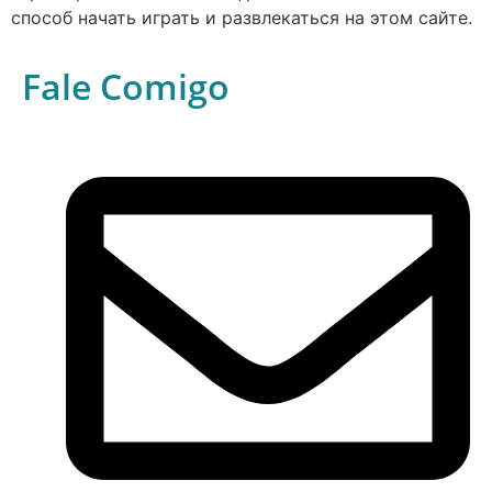
способ начать играть и развлекаться на этом сайте.
Fale Comigo