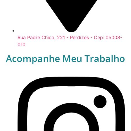
Rua Padre Chico, 221 - Perdizes - Cep: 05008-
010
Acompanhe Meu Trabalho