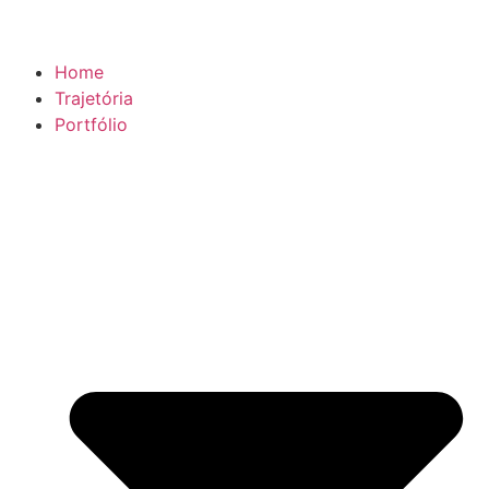
Home
Trajetória
Portfólio