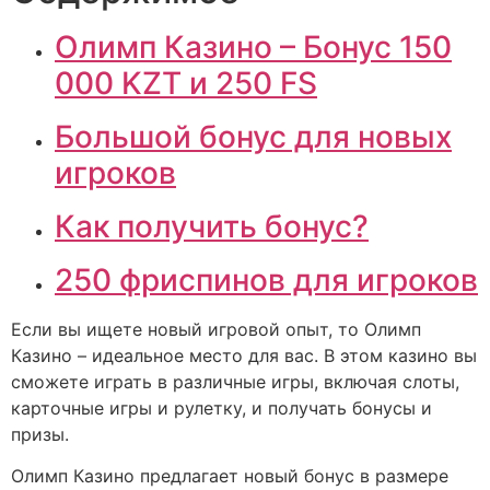
Олимп Казино – Бонус 150
000 KZT и 250 FS
Большой бонус для новых
игроков
Как получить бонус?
250 фриспинов для игроков
Если вы ищете новый игровой опыт, то Олимп
Казино – идеальное место для вас. В этом казино вы
сможете играть в различные игры, включая слоты,
карточные игры и рулетку, и получать бонусы и
призы.
Олимп Казино предлагает новый бонус в размере