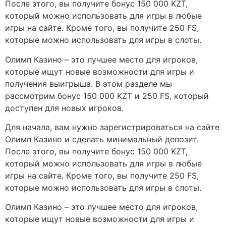
После этого, вы получите бонус 150 000 KZT,
который можно использовать для игры в любые
игры на сайте. Кроме того, вы получите 250 FS,
которые можно использовать для игры в слоты.
Олимп Казино – это лучшее место для игроков,
которые ищут новые возможности для игры и
получения выигрыша. В этом разделе мы
рассмотрим бонус 150 000 KZT и 250 FS, который
доступен для новых игроков.
Для начала, вам нужно зарегистрироваться на сайте
Олимп Казино и сделать минимальный депозит.
После этого, вы получите бонус 150 000 KZT,
который можно использовать для игры в любые
игры на сайте. Кроме того, вы получите 250 FS,
которые можно использовать для игры в слоты.
Олимп Казино – это лучшее место для игроков,
которые ищут новые возможности для игры и