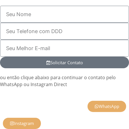
Solicitar Contato
ou então clique abaixo para continuar o contato pelo
WhatsApp ou Instagram Direct
WhatsApp
Instagram