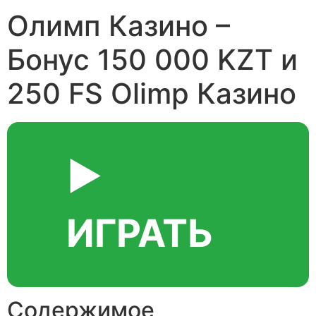
Олимп Казино –
Бонус 150 000 KZT и
250 FS Olimp Казино
▶️
ИГРАТЬ
Содержимое