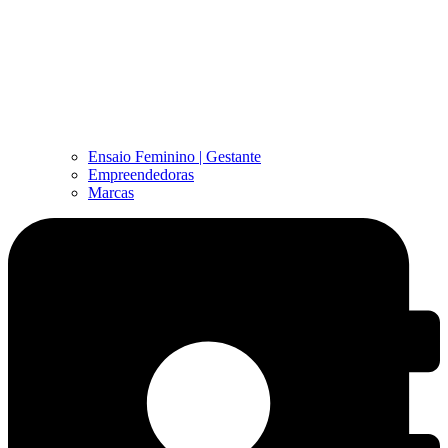
Ensaio Feminino | Gestante
Empreendedoras
Marcas