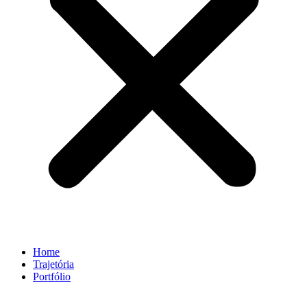
Home
Trajetória
Portfólio