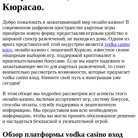
Кюрасао.
Добро пожаловать в захватывающий мир онлайн-казино! В
современном цифровом пространстве азартные игры
приобрели новую форму, предоставляя игрокам удобство и
широкий спектр развлечений, не выходя из дома. Одним из
ярких представителей этой индустрии является
vodka casino
вход
, онлайн-казино с лицензией Курасао, известное своим
обширным выбором игр, поддержкой криптовалют и
привлекательными бонусами. Если вы ищете надежное и
захватывающее место для азартных развлечений, то стоит
внимательно рассмотреть возможности, которые предлагает
vodka casino вход. Начните свой путь к выигрышам уже
сегодня!
В этом обзоре мы подробно рассмотрим все аспекты этого
онлайн-казино, включая ассортимент игр, систему бонусов,
способы оплаты, службу поддержки и лицензионную
информацию. Мы предоставим вам всю необходимую
информацию, чтобы вы могли принять обоснованное решение
и насладиться безопасной и увлекательной игрой.
Обзор платформы vodka casino вход