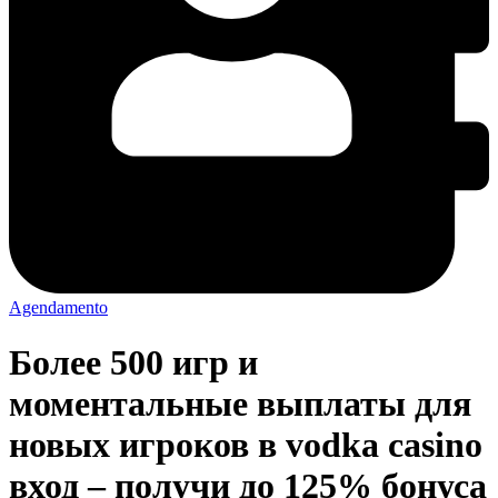
Agendamento
Более 500 игр и
моментальные выплаты для
новых игроков в vodka casino
вход – получи до 125% бонуса