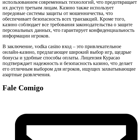
использованием современных технологий, что предотвращает
их доступ третьим лицам. Казино также использует
передовые системы защиты от мошенничества, что
обеспечивает безопасность всех транзакций. Кроме того,
казино соблюдает все требования законодательства о защите
персональных данных, что гарантирует конфиденциальность
информации игроков.
В заключение, vodka casino вход – это привлекательное
онлайн-казино, предлагающее широкий выбор игр, щедрые
бонусы и удобные способы оплаты. Лицензия Курасао
подтверждает надежность и безопасность казино, что делает
его отличным выбором для игроков, ищущих захватывающие
азартные развлечения.
Fale Comigo