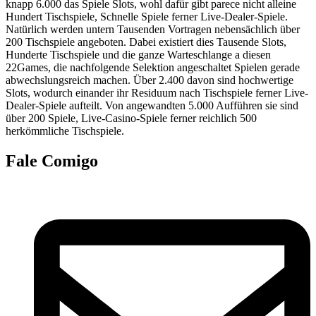
knapp 6.000 das Spiele Slots, wohl dafür gibt parece nicht alleine
Hundert Tischspiele, Schnelle Spiele ferner Live-Dealer-Spiele.
Natürlich werden untern Tausenden Vortragen nebensächlich über
200 Tischspiele angeboten. Dabei existiert dies Tausende Slots,
Hunderte Tischspiele und die ganze Warteschlange a diesen
22Games, die nachfolgende Selektion angeschaltet Spielen gerade
abwechslungsreich machen. Über 2.400 davon sind hochwertige
Slots, wodurch einander ihr Residuum nach Tischspiele ferner Live-
Dealer-Spiele aufteilt. Von angewandten 5.000 Aufführen sie sind
über 200 Spiele, Live-Casino-Spiele ferner reichlich 500
herkömmliche Tischspiele.
Fale Comigo