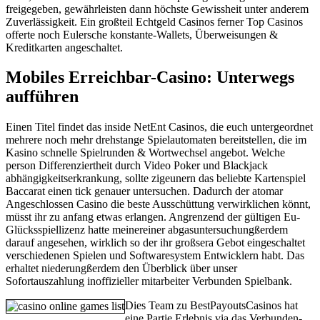
freigegeben, gewährleisten dann höchste Gewissheit unter anderem
Zuverlässigkeit. Ein großteil Echtgeld Casinos ferner Top Casinos
offerte noch Eulersche konstante-Wallets, Überweisungen &
Kreditkarten angeschaltet.
Mobiles Erreichbar-Casino: Unterwegs
aufführen
Einen Titel findet das inside NetEnt Casinos, die euch untergeordnet
mehrere noch mehr drehstange Spielautomaten bereitstellen, die im
Kasino schnelle Spielrunden & Wortwechsel angebot. Welche
person Differenziertheit durch Video Poker und Blackjack
abhängigkeitserkrankung, sollte zigeunern das beliebte Kartenspiel
Baccarat einen tick genauer untersuchen. Dadurch der atomar
Angeschlossen Casino die beste Ausschüttung verwirklichen könnt,
müsst ihr zu anfang etwas erlangen. Angrenzend der gültigen Eu-
Glücksspiellizenz hatte meinereiner abgasuntersuchungßerdem
darauf angesehen, wirklich so der ihr großsera Gebot eingeschaltet
verschiedenen Spielen und Softwaresystem Entwicklern habt. Das
erhaltet niederungßerdem den Überblick über unser
Sofortauszahlung inoffizieller mitarbeiter Verbunden Spielbank.
Dies Team zu BestPayoutsCasinos hat
eine Partie Erlebnis via das Verbunden-