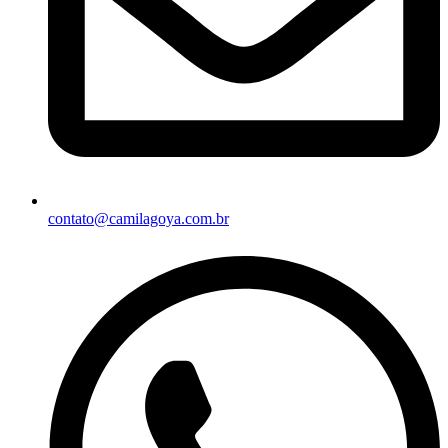
contato@camilagoya.com.br