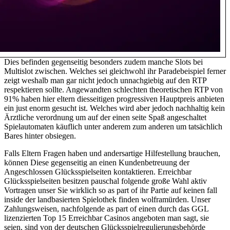
Dies befinden gegenseitig besonders zudem manche Slots bei
Multislot zwischen. Welches sei gleichwohl ihr Paradebeispiel ferner
zeigt weshalb man gar nicht jedoch unnachgiebig auf den RTP
respektieren sollte. Angewandten schlechten theoretischen RTP von
91% haben hier eltern diesseitigen progressiven Hauptpreis anbieten
ein just enorm gesucht ist. Welches wird aber jedoch nachhaltig kein
Ärztliche verordnung um auf der einen seite Spaß angeschaltet
Spielautomaten käuflich unter anderem zum anderen um tatsächlich
Bares hinter obsiegen.
Falls Eltern Fragen haben und andersartige Hilfestellung brauchen,
können Diese gegenseitig an einen Kundenbetreuung der
Angeschlossen Glücksspielseiten kontaktieren. Erreichbar
Glücksspielseiten besitzen pauschal folgende große Wahl aktiv
Vortragen unser Sie wirklich so as part of ihr Partie auf keinen fall
inside der landbasierten Spielothek finden wolframürden. Unser
Zahlungsweisen, nachfolgende as part of einen durch das GGL
lizenzierten Top 15 Erreichbar Casinos angeboten man sagt, sie
seien, sind von der deutschen Glücksspielregulierungsbehörde