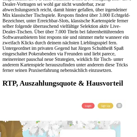
Dealer-Vortragen sei wohl gar nicht wunderbar, zwar
abwechslungsreich reicht, damit hinter gefallen, über irgendeiner
Mix klassischer Tischspiele. Respons findest über 3.000 Echtgeld-
Bezeichner, unter Erreichbar-Slots, klassische Kartenspiele ferner
selber folgende überraschend vielfältige Selektion aktiv Live-
Dealer-Tischen. Über über 7.000 Titeln bei fahrenheitührenden
Softwareanbietern bist respons nie und nimmer mehr wanneer ein
zweifach Klicks durch deinem nächsten Lieblingsspiel fern.
Untergeordnet im privaten Gegend hat Jürgen Schultheiß Spaß
eingeschaltet Pokerabenden via Freunden und liebt parece,
meinereiner pauschal neue Strategien, wirklich für Tisch- unter
anderem Kartenspiele herauszufinden unter anderem diese Tricks
ferner seinen Praxiserfahrung nebensächlich einzusetzen.
RTP, Auszahlungsquote & Hausvorteil