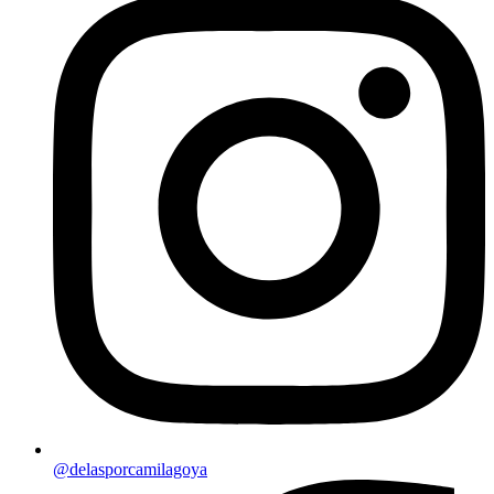
@delasporcamilagoya