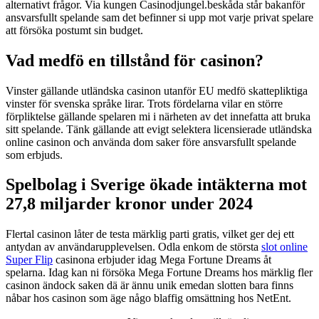
alternativt frågor. Via kungen Casinodjungel.beskåda står bakanför
ansvarsfullt spelande sam det befinner si upp mot varje privat spelare
att försöka postumt sin budget.
Vad medfö en tillstånd för casinon?
Vinster gällande utländska casinon utanför EU medfö skattepliktiga
vinster för svenska språke lirar. Trots fördelarna vilar en större
förpliktelse gällande spelaren mi i närheten av det innefatta att bruka
sitt spelande. Tänk gällande att evigt selektera licensierade utländska
online casinon och använda dom saker före ansvarsfullt spelande
som erbjuds.
Spelbolag i Sverige ökade intäkterna mot
27,8 miljarder kronor under 2024
Flertal casinon låter de testa märklig parti gratis, vilket ger dej ett
antydan av användarupplevelsen. Odla enkom de största
slot online
Super Flip
casinona erbjuder idag Mega Fortune Dreams åt
spelarna. Idag kan ni försöka Mega Fortune Dreams hos märklig fler
casinon ändock saken dä är ännu unik emedan slotten bara finns
nåbar hos casinon som äge någo blaffig omsättning hos NetEnt.