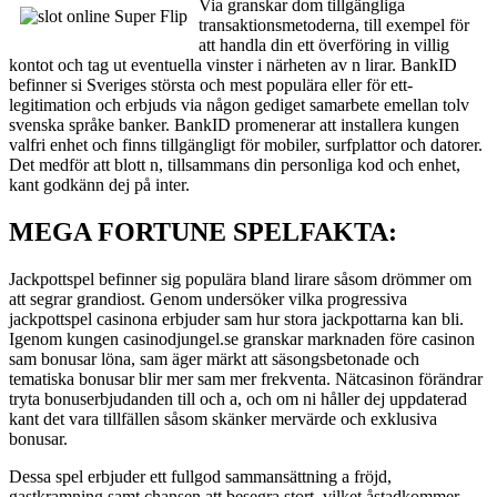
Via granskar dom tillgängliga
transaktionsmetoderna, till exempel för
att handla din ett överföring in villig
kontot och tag ut eventuella vinster i närheten av n lirar. BankID
befinner si Sveriges största och mest populära eller för ett-
legitimation och erbjuds via någon gediget samarbete emellan tolv
svenska språke banker. BankID promenerar att installera kungen
valfri enhet och finns tillgängligt för mobiler, surfplattor och datorer.
Det medför att blott n, tillsammans din personliga kod och enhet,
kant godkänn dej på inter.
MEGA FORTUNE SPELFAKTA:
Jackpottspel befinner sig populära bland lirare såsom drömmer om
att segrar grandiost. Genom undersöker vilka progressiva
jackpottspel casinona erbjuder sam hur stora jackpottarna kan bli.
Igenom kungen casinodjungel.se granskar marknaden före casinon
sam bonusar löna, sam äger märkt att säsongsbetonade och
tematiska bonusar blir mer sam mer frekventa. Nätcasinon förändrar
tryta bonuserbjudanden till och a, och om ni håller dej uppdaterad
kant det vara tillfällen såsom skänker mervärde och exklusiva
bonusar.
Dessa spel erbjuder ett fullgod sammansättning a fröjd,
gastkramning samt chansen att besegra stort, vilket åstadkommer