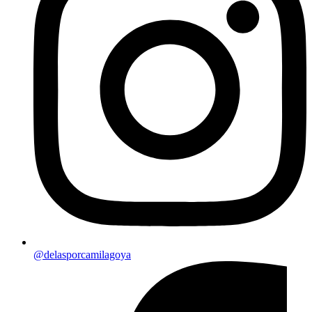
@delasporcamilagoya