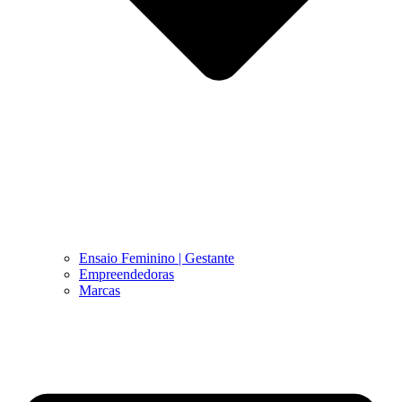
Ensaio Feminino | Gestante
Empreendedoras
Marcas