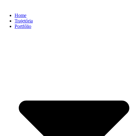
Ir
para
Home
o
Trajetória
conteúdo
Portfólio