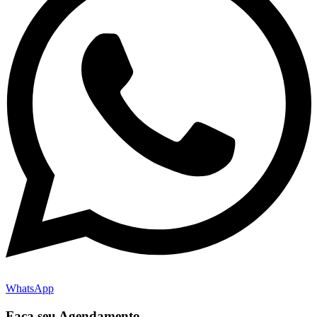
WhatsApp
Faça seu Agendamento