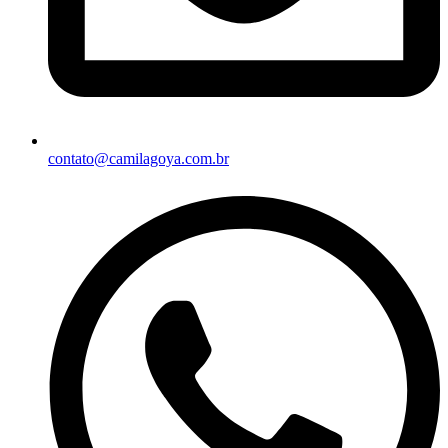
contato@camilagoya.com.br