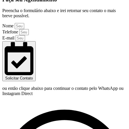
Preencha o formulário abaixo e irei retornar seu contato o mais
breve possível.
Nome
Telefone
E-mail
Solicitar Contato
ou então clique abaixo para continuar o contato pelo WhatsApp ou
Instagram Direct