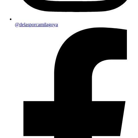
@delasporcamilagoya