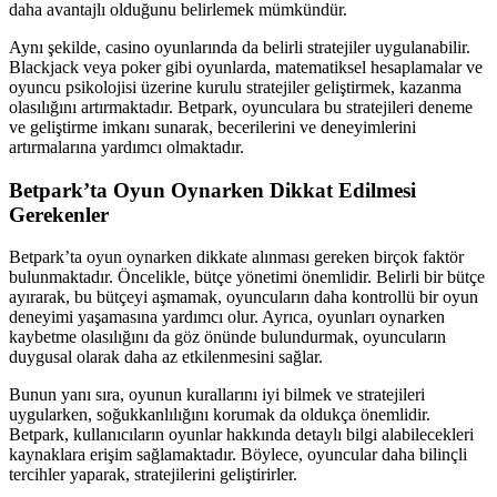
daha avantajlı olduğunu belirlemek mümkündür.
Aynı şekilde, casino oyunlarında da belirli stratejiler uygulanabilir.
Blackjack veya poker gibi oyunlarda, matematiksel hesaplamalar ve
oyuncu psikolojisi üzerine kurulu stratejiler geliştirmek, kazanma
olasılığını artırmaktadır. Betpark, oyunculara bu stratejileri deneme
ve geliştirme imkanı sunarak, becerilerini ve deneyimlerini
artırmalarına yardımcı olmaktadır.
Betpark’ta Oyun Oynarken Dikkat Edilmesi
Gerekenler
Betpark’ta oyun oynarken dikkate alınması gereken birçok faktör
bulunmaktadır. Öncelikle, bütçe yönetimi önemlidir. Belirli bir bütçe
ayırarak, bu bütçeyi aşmamak, oyuncuların daha kontrollü bir oyun
deneyimi yaşamasına yardımcı olur. Ayrıca, oyunları oynarken
kaybetme olasılığını da göz önünde bulundurmak, oyuncuların
duygusal olarak daha az etkilenmesini sağlar.
Bunun yanı sıra, oyunun kurallarını iyi bilmek ve stratejileri
uygularken, soğukkanlılığını korumak da oldukça önemlidir.
Betpark, kullanıcıların oyunlar hakkında detaylı bilgi alabilecekleri
kaynaklara erişim sağlamaktadır. Böylece, oyuncular daha bilinçli
tercihler yaparak, stratejilerini geliştirirler.