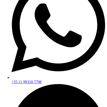
+55 11 99310-7798