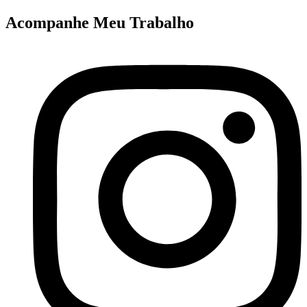
Acompanhe Meu Trabalho