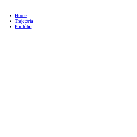
Ir
para
Home
o
Trajetória
conteúdo
Portfólio