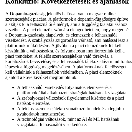
Konklúzió: Következtetések és ajánlások
A Dopamin-gazdaság jelentős hatással van a magyar online
szerencsejáték piacára. A platformok a dopamin-függőségre építve
alakítják ki a felhasználói élményt, ami a függőség kialakulásához
vezethet. A piaci elemzők számára elengedhetetlen, hogy megértsék
a Dopamin-gazdaság alapelveit, és elemezzék a felhasználói
viselkedést. A szabályozás szigorodása várható, ami hatással lesz a
platformok működésére. A jövőben a piaci elemzőknek fel kell
készülniük a változásokra, és folyamatosan monitorozniuk kell a
piaci trendeket. A felelős szerencsejátékra való törekvés, a
korlátozások bevezetése, és a felhasználók tájékoztatása mind fontos
lépések a függőség megelőzésében. A platformoknak felelősséget
kell vállalniuk a felhasználók védelmében. A piaci elemzőknek
ajánlott a következőket megfontolniuk:
A felhasználói viselkedés folyamatos elemzése és a
platformok által alkalmazott stratégiák hatásának vizsgálata.
A szabályozási változások figyelemmel kísérése és a piaci
hatások elemzése.
A felelős szerencsejátékra vonatkozó trendek és a legjobb
gyakorlatok megismerése.
A technológiai változások, mint az AI és ML hatásának
vizsgálata a felhasználói viselkedésre.