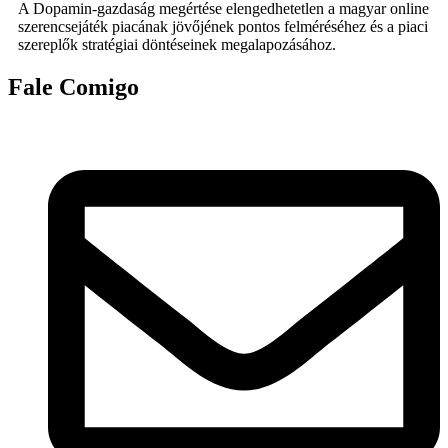
A Dopamin-gazdaság megértése elengedhetetlen a magyar online
szerencsejáték piacának jövőjének pontos felméréséhez és a piaci
szereplők stratégiai döntéseinek megalapozásához.
Fale Comigo