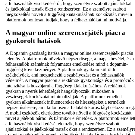
a felhasználók viselkedéséről, hogy személyre szabott ajánlatokkal
és játékokkal tartsák őket a rendszerben. Ez a személyre szabott
megközelítés növeli a függőség kialakulásának kockázatát, mivel a
platformok pontosan tudják, hogy a felhasználókat mi motiválja.
A magyar online szerencsejáték piacra
gyakorolt hatások
A Dopamin-gazdaság hatása a magyar online szerencsejáték piacán
jelentős. A platformok növekvő népszerűsége, a magas bevétel, és a
felhasználók számának folyamatos emelkedése mind a dopamin-
függőség következményei. A platformok gyakran külföldi
székhelyűek, ami megnehezíti a szabályozást és a felhasználók
védelmét. A magyar piacon a reklámok gyakorisága és a promóciók
intenzitása is hozzájárul a függőség kialakulásához. A reklámok
gyakran a nyerés lehetőségét hangsúlyozzák, miközben a
veszteségek kockázatát minimalizálják. A platformok emellett
gyakran alkalmaznak influencereket és hírességeket a termékek
népszerűsítésére, ami különösen a fiatalabb korosztályt célozza meg.
A mobil eszközök elterjedése tovább növeli a függőség kockázatát,
mivel a játékok bárhol és bármikor elérhetőek. A platformok emellet
a felhasználók viselkedését elemzik, hogy személyre szabott
ajánlatokkal és játékokkal tartsák őket a rendszerben. Ez a személyr
szabott megközelítés növeli a függőség kialakulásának kockázatát,