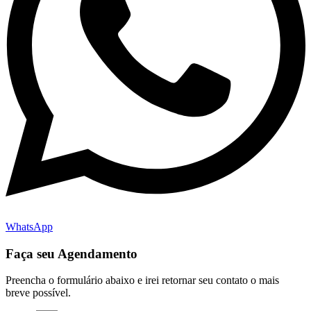
WhatsApp
Faça seu Agendamento
Preencha o formulário abaixo e irei retornar seu contato o mais
breve possível.