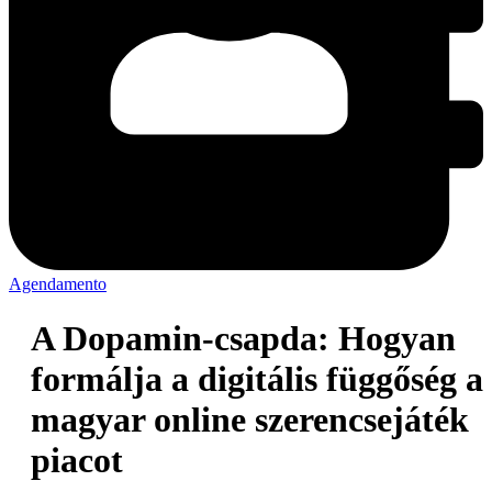
Agendamento
A Dopamin-csapda: Hogyan
formálja a digitális függőség a
magyar online szerencsejáték
piacot