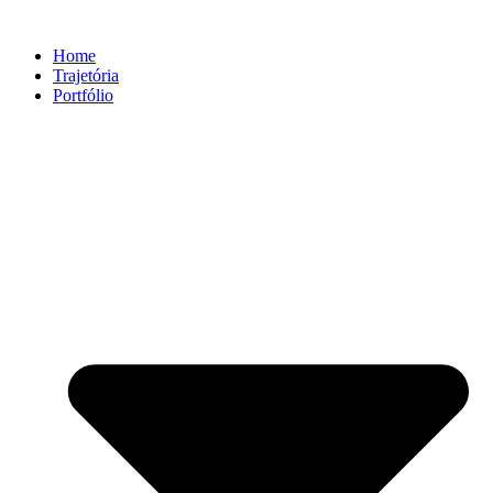
Ir
para
Home
o
Trajetória
conteúdo
Portfólio