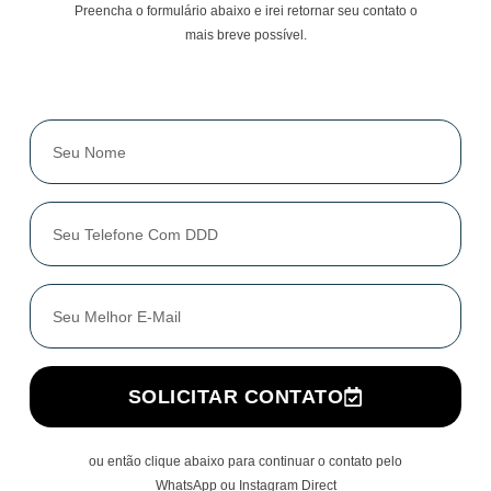
Preencha o formulário abaixo e irei retornar seu contato o
mais breve possível.
SOLICITAR CONTATO
ou então clique abaixo para continuar o contato pelo
WhatsApp ou Instagram Direct