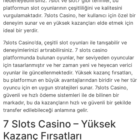
hedefleyebilirsiniz. 7slot ve slot7 gibi terimler, bu
platformun slot oyunlarının çeşitliliğini ve kalitesini
vurgulamaktadır. 7slots Casino, her kullanıcı için özel bir
deneyim sunar ve en yüksek kazançları elde etmek için
ideal bir yerdir.
7slots Casino’da, çeşitli slot oyunları ile tanışabilir ve
deneyimlerinizi artırabilirsiniz. 7 slots casino
platformunda bulunan oyunlar, her seviyeden oyuncular
için tasarlanmıştır ve her zaman yeni ve heyecan verici
oyunlar ile güncellenmektedir. Yüksek kazanç fırsatları,
bu platformun en büyük avantajlarından biridir ve her tür
oyuncu için en uygun stratejileri sunar. 7slots Casino,
güvenli ve hızlı ödeme sistemleri ile de bilinen bir
markadır, bu da kazançların hızlı ve güvenli bir şekilde
transfer edilebileceği anlamına gelir.
7 Slots Casino – Yüksek
Kazanç Fırsatları